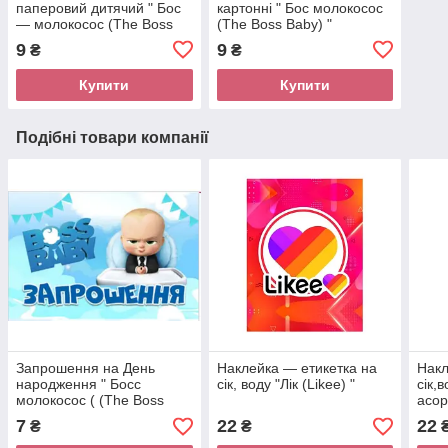
паперовий дитячий " Бос
картонні " Бос молокосос
— молокосос (The Boss
(The Boss Baby) "
Baby) "
9
9
₴
₴
Купити
Купити
Подібні товари компанії
Запрошення на День
Наклейка — етикетка на
Накл
народження " Босс
сік, воду "Лік (Likee) "
сік,
молокосос ( (The Boss
асор
Baby ) "
7
22
22
₴
₴