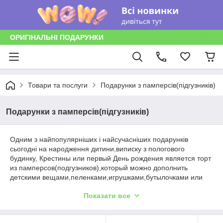
ОРИГІНАЛЬНІ ПОДАРУНКИ
Товари та послуги
Подарунки з памперсів(підгузників)
Подарунки з памперсів(підгузників)
Одним з найпопулярніших і найсучасніших подарунків
сьогодні на народження дитини,виписку з пологового
будинку, Крестины или первый День рождения является торт
из памперсов(подгузников),который можно дополнить
детскими вещами,пеленками,игрушками,бутылочками или
другими детскими пренадлежностями.Можем индивидуально
Показати все
изготовить по Вашим размерам и в любой
композиции,цветовой гамме подарок из
памперсов(подгузников).Качество материала,аккуратность и