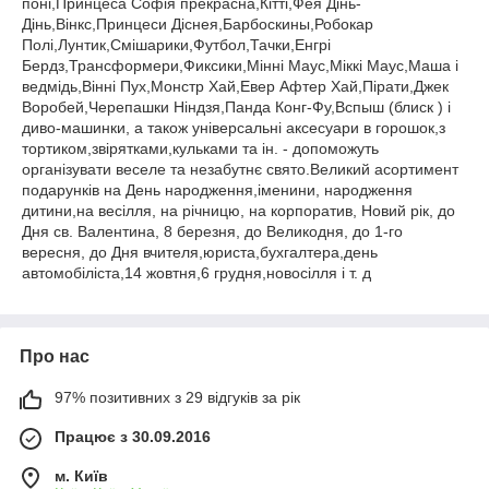
поні,Принцеса Софія прекрасна,Кітті,Фея Дінь-
Дінь,Вінкс,Принцеси Діснея,Барбоскины,Робокар
Полі,Лунтик,Смішарики,Футбол,Тачки,Енгрі
Бердз,Трансформери,Фиксики,Мінні Маус,Міккі Маус,Маша і
ведмідь,Вінні Пух,Монстр Хай,Евер Афтер Хай,Пірати,Джек
Воробей,Черепашки Ніндзя,Панда Конг-Фу,Вспыш (блиск ) і
диво-машинки, а також універсальні аксесуари в горошок,з
тортиком,звірятками,кульками та ін. - допоможуть
організувати веселе та незабутнє свято.Великий асортимент
подарунків на День народження,іменини, народження
дитини,на весілля, на річницю, на корпоратив, Новий рік, до
Дня св. Валентина, 8 березня, до Великодня, до 1-го
вересня, до Дня вчителя,юриста,бухгалтера,день
автомобіліста,14 жовтня,6 грудня,новосілля і т. д
Про нас
97% позитивних з 29 відгуків за рік
Працює з 30.09.2016
м. Київ