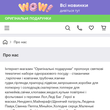
ОРИГІНАЛЬНІ ПОДАРУНКИ
Про нас
Про нас
Інтернет-магазин "Оригінальні подарунки" пропонує святкові
тематичні набори одноразового посуду - стаканчики
,тарілочки і ковпачки,трубочки,язички
гудки,гірлянди,прапорці,підвіски,запрошення,коробки для
попкорну і солодощів,скатертини,топпери для
капкейків,свічки,хлопавки,медалі,кульки повітряні і
фольговані з героями Лол,Леді Баг ,Герої в
масках,Ниндзяго,Майнкрафт,Щенячий патруль,Людина
Павук,Свинка Пеппа,Міньйон,Холодне серце,Маленькі