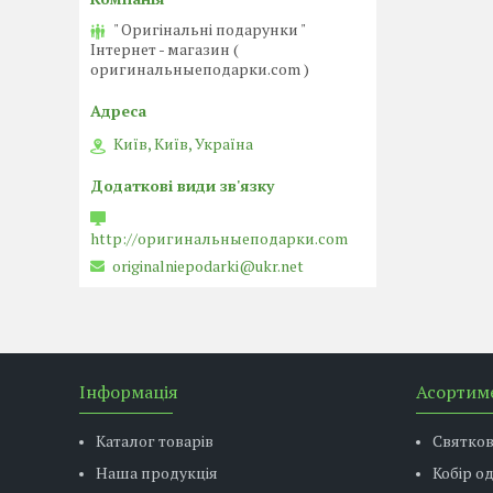
" Оригінальні подарунки "
Інтернет - магазин (
оригинальныеподарки.com )
Київ, Київ, Україна
http://оригинальныеподарки.com
originalniepodarki@ukr.net
Інформація
Асортим
Каталог товарів
Святко
Наша продукція
Кобір о