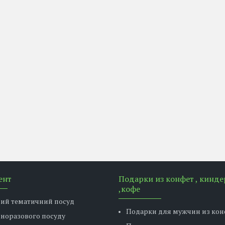
ент
Подарки из конфет , кинде
,кофе
вий тематичний посуд
Подарки для мужчин из кон
дноразового посуду