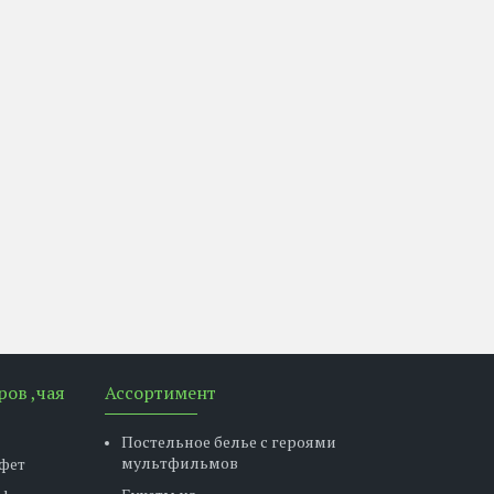
ров ,чая
Ассортимент
Постельное белье с героями
мультфильмов
фет