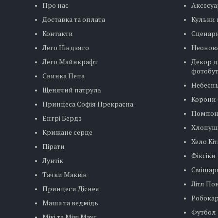
Про нас
Аксесуа
Доставка та оплата
Кульки 
Контакти
Сценар
Лего Ніндзяго
Неонова
Лего Майнкрафт
Декор д
фотобу
Свинка Пепа
Небесн
Щенячий патруль
Корони 
Принцеса Софія Прекрасна
Помпо
Енгрі Бердз
Хлопуш
Крижане серце
Хело Кіт
Пірати
Фіксіки
Лунтік
Смішар
Тачки Маквін
Літл Пон
Принцеси Діснея
Робокар
Маша та ведмідь
Футбол
Мікі та Міні Маус