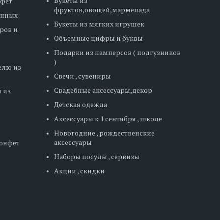
Букеты из
нфет
фруктов,овощей,мармелада
енных
Букеты из мягких игрушек
ров и
Объемные цифры и буквы
Подарки из памперсов ( подгузников
)
елю из
Свечи , сувениры
Свадебные аксессуары,декор
 из
Детская одежда
Аксессуары к 1 сентября , школе
Новогодние , рождественские
аксессуары
конфет
Наборы посуды , сервизы
Акции , скидки