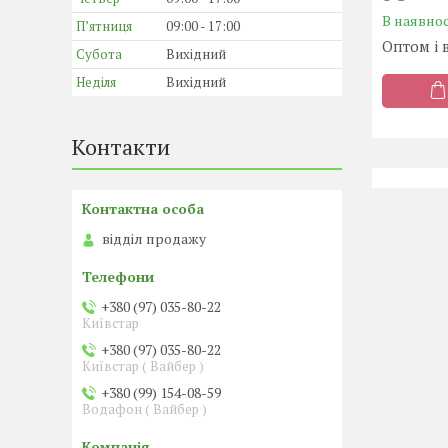
В наявнос
Пʼятниця
09:00
17:00
Оптом і 
Субота
Вихідний
Неділя
Вихідний
Контакти
відділ продажу
+380 (97) 035-80-22
Київстар
+380 (97) 035-80-22
Київстар ( Вайбер )
+380 (99) 154-08-59
Водафон ( Вайбер )