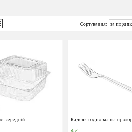
окс середній
Виделка одноразова прозо
4 ₴