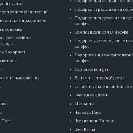
Подарки для женщин из ко
ри на свято
Подарки сердца для влюбл
повітряні та фольговані
Подарки для детей из кинде
ии детских праздников
конфет
 продукція
Композиции из чая и кофе
ля фотосесій та
Подарки учителю , воспитат
тафорія
конфет
ые фонарики
Недорогие и экономподарки
святкові
конфет
ни
Торты из конфет
ки пневматические
Денежные торты,букеты
і
Свадебные композиции из 
Феи Динь - Динь
ики
Миньоны
і
Человек Паук
 Полі
Черепашки Ниндзя
Феи Винкс