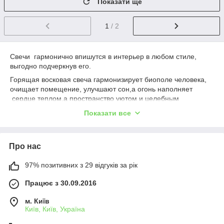
Показати ще
1
/ 2
Свечи гармонично впишутся в интерьер в любом стиле,
выгодно подчеркнув его.
Горящая восковая свеча гармонизирует биополе человека,
очищает помещение, улучшают сон,а огонь наполняет
сердце теплом,а пространство уютом и целебным
ароматом.
Показати все
Це вірний оберіг і сакральний подарунок.
Свічка самий неповторний подарунок Коханим, на День
Народження, День ангела,Весілля, Новий рік, 8
Про нас
Березня,День Святого Валентина
97% позитивних з 29 відгуків за рік
Працює з 30.09.2016
м. Київ
Київ, Київ, Україна