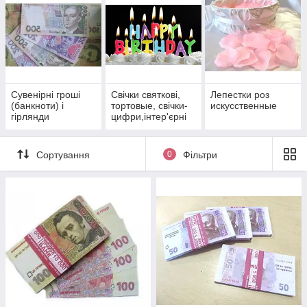
аксессуары помогают обыграть ваш внешний вид,
аксессуары для дома обогатят любое помещение.
Правильно и со вкусом подобранный декор способен
преобразить ваш дом в настоящее художественное
произведение.
Сувенірні гроші
Свічки святкові,
Лепестки роз
(банкноти) і
тортовые, свічки-
искусственные
гірлянди
цифри,інтер'єрні
свічки.
Сортування
0
Фільтри