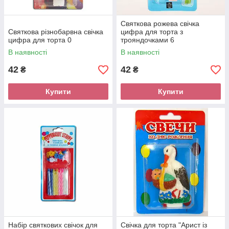
Святкова рожева свічка
Святкова різнобарвна свічка
цифра для торта з
цифра для торта 0
трояндочками 6
В наявності
В наявності
42
42
₴
₴
Купити
Купити
Набір святкових свічок для
Свічка для торта "Арист із