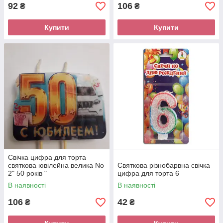
92
106
₴
₴
Купити
Купити
Свічка цифра для торта
святкова ювілейна велика No
Святкова різнобарвна свічка
2" 50 років "
цифра для торта 6
В наявності
В наявності
106
42
₴
₴