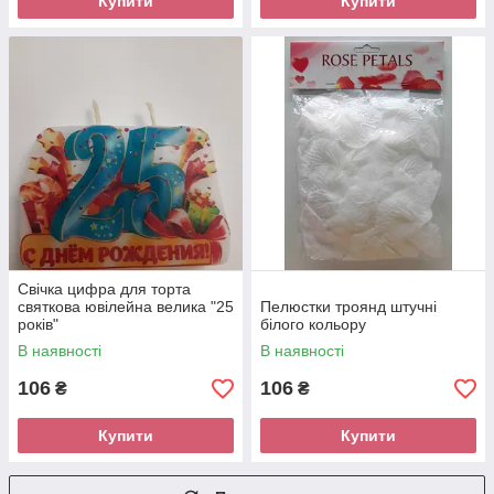
Купити
Купити
Свічка цифра для торта
святкова ювілейна велика "25
Пелюстки троянд штучні
років"
білого кольору
В наявності
В наявності
106
106
₴
₴
Купити
Купити