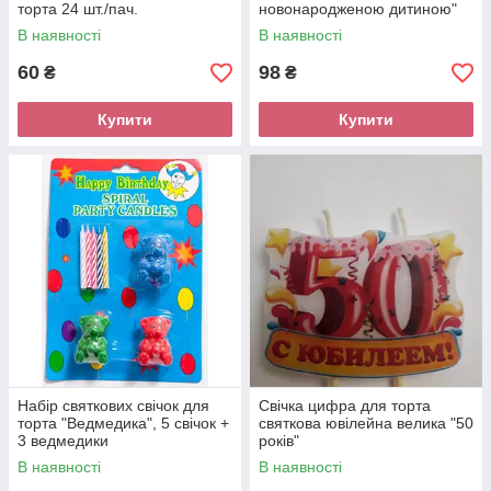
торта 24 шт./пач.
новонародженою дитиною"
В наявності
В наявності
60
98
₴
₴
Купити
Купити
Набір святкових свічок для
Свічка цифра для торта
торта "Ведмедика", 5 свічок +
святкова ювілейна велика "50
3 ведмедики
років"
В наявності
В наявності