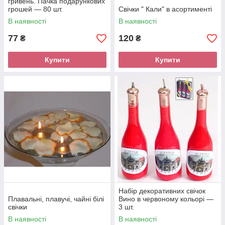
гривень. Пачка подарункових
грошей — 80 шт.
Свічки " Кали" в асортименті
В наявності
В наявності
77
120
₴
₴
Купити
Купити
Набір декоративних свічок
Плавальні, плавучі, чайні білі
Вино в червоному кольорі —
свічки
3 шт.
В наявності
В наявності