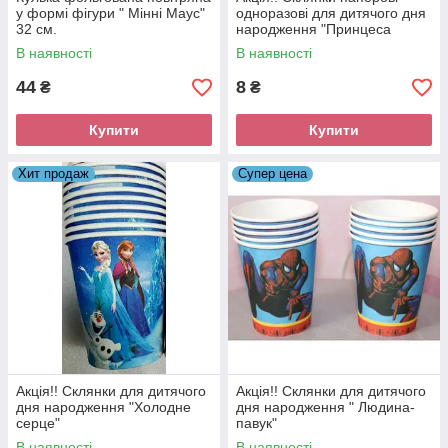
у формі фігури " Мінні Маус"
одноразові для дитячого дня
32 см.
народження "Принцеса
Софія "
В наявності
В наявності
44
8
₴
₴
Купити
Купити
Хит продаж
Супер цена
Акція!! Склянки для дитячого
Акція!! Склянки для дитячого
дня народження "Холодне
дня народження " Людина-
серце"
павук"
В наявності
В наявності