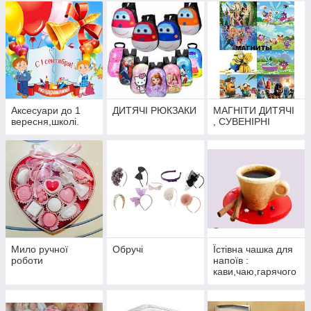
Аксесуари до 1
ДИТЯЧІ РЮКЗАКИ
МАГНІТИ ДИТЯЧІ
вересня,школі.
, СУВЕНІРНІ
Мило ручної
Обручі
Їстівна чашка для
роботи
напоїв :
кави,чаю,гарячого
шоколаду,какао та
інші подарункові
набори