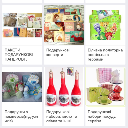
посуд і аксесуари
ПАКЕТИ
Подарункові
Білизна полуторна
ПОДАРУНКОВІ
конверти
постільна з
ПАПЕРОВІ ,
героями
ПОЛІЕТИЛЕНОВІ
мультфільмів ,
ковдри та подушки
.
Подарунки з
Подарункові
Подарункові
памперсів(підгузн
набори, мило та
набори посуду,
иків)
свічки та інші
сервізи
сувеніри