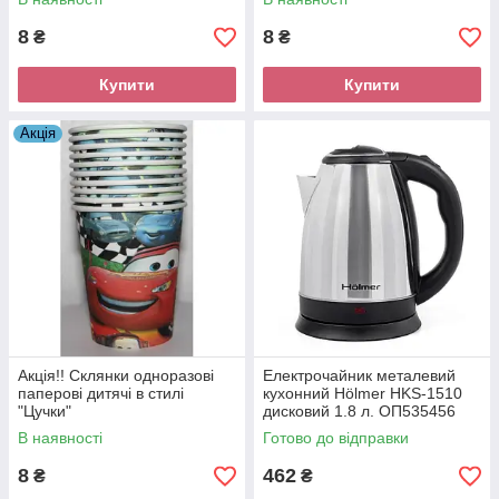
8
8
₴
₴
Купити
Купити
Акція
Акція!! Склянки одноразові
Електрочайник металевий
паперові дитячі в стилі
кухонний Hölmer HKS-1510
"Цучки"
дисковий 1.8 л. ОП535456
В наявності
Готово до відправки
8
462
₴
₴