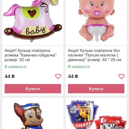
Акція!! Кулька повітряна
Акція! Кулька повітряна без
рожева "Кажачка-гойдалка"
палички "Пупсик малятка (
розмір: 32 см
дівчинка)" розмір: 40 * 28 см.
В наявності
В наявності
44
44
₴
₴
Купити
Купити