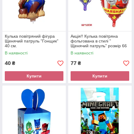
Кулька повітряний фігура
Акція!! Кулька повітряна
Щенячий патруль "Гонщик"
фольгована в стилі "
40 см.
Щенячий патруль" розмір 66
см. * 52 см.
В наявності
В наявності
40
77
₴
₴
Купити
Купити