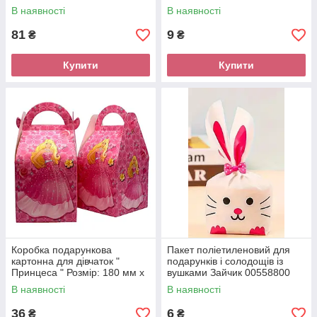
розмір 24 х 38 см.
фіолетоваий 11006700
В наявності
В наявності
81
9
₴
₴
Купити
Купити
Коробка подарункова
Пакет поліетиленовий для
картонна для дівчаток "
подарунків і солодощів із
Принцеса " Розмір: 180 мм х
вушками Зайчик 00558800
100 мм х 100 мм.
В наявності
В наявності
36
6
₴
₴