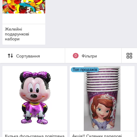
Желейні
подарункові
набори
Сортування
0
Фільтри
Топ продажів
Кулька фольгована повітряна
Акція!! Склянки паперові