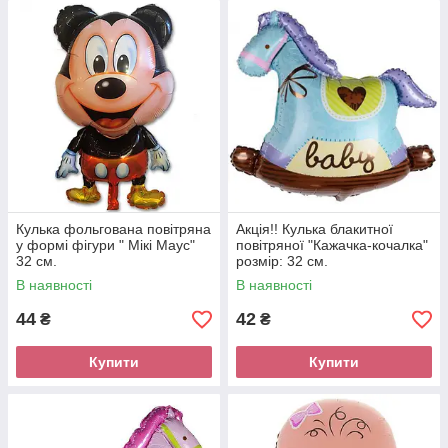
Кулька фольгована повітряна
Акція!! Кулька блакитної
у формі фігури " Мікі Маус"
повітряної "Кажачка-кочалка"
32 см.
розмір: 32 см.
В наявності
В наявності
44
42
₴
₴
Купити
Купити