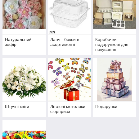
Натуральний
Ланч - бокси в
Коробочки
зефір
асортименті
подарункові для
пакування
кондитерських
виробів та
солодощів
Штучні квіти
Літаючі метелики
Подарунки
сюрпризи