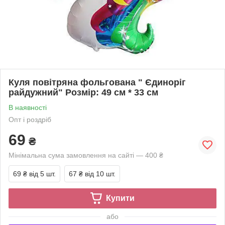
Куля повітряна фольгована " Єдиноріг
райдужний" Розмір: 49 см * 33 см
В наявності
Опт і роздріб
69
₴
Мінімальна сума замовлення на сайті — 400 ₴
69 ₴
від 5 шт.
67 ₴
від 10 шт.
Купити
або