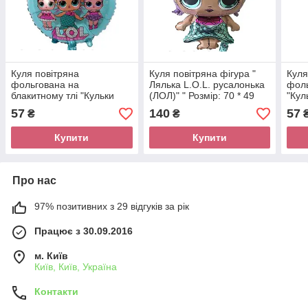
Куля повітряна
Куля повітряна фігура "
Куля
фольгована на
Лялька L.O.L. русалонька
фол
блакитному тлі "Кульки
(ЛОЛ)" " Розмір: 70 * 49
"Кул
L.O.L. (ЛЛЛ) " Розмір: 45
см.
Розм
57
140
57
₴
₴
см.
Купити
Купити
Про нас
97% позитивних з 29 відгуків за рік
Працює з 30.09.2016
м. Київ
Київ, Київ, Україна
Контакти