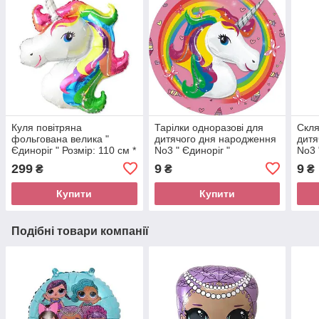
Куля повітряна
Тарілки одноразові для
Скля
фольгована велика "
дитячого дня народження
дитя
Єдиноріг " Розмір: 110 см *
No3 " Єдиноріг "
No3 
80 см
299
9
9
₴
₴
₴
Купити
Купити
Подібні товари компанії