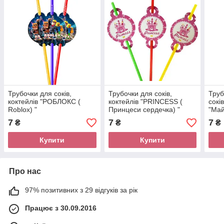
Трубочки для соків,
Трубочки для соків,
Труб
коктейлів "РОБЛОКС (
коктейлів "PRINCESS (
сокі
Roblox) "
Принцеси сердечка) "
"Ма
7
7
7
₴
₴
₴
Купити
Купити
Про нас
97% позитивних з 29 відгуків за рік
Працює з 30.09.2016