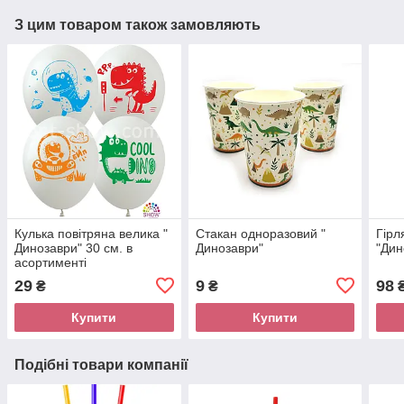
З цим товаром також замовляють
Кулька повітряна велика "
Стакан одноразовий "
Гірл
Динозаври" 30 см. в
Динозаври"
"Дин
асортименті
29
9
98
₴
₴
Купити
Купити
Подібні товари компанії