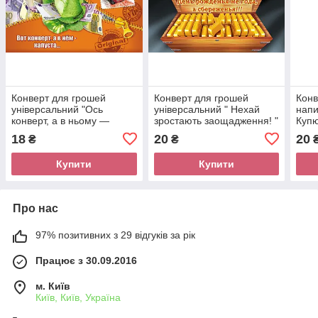
Конверт для грошей
Конверт для грошей
Конв
універсальний "Ось
універсальний " Нехай
напи
конверт, а в ньому —
зростають заощадження! "
Куп
капуста... " ( рос. м )
( рос.)
18
20
20
₴
₴
Купити
Купити
Про нас
97% позитивних з 29 відгуків за рік
Працює з 30.09.2016
м. Київ
Київ, Київ, Україна