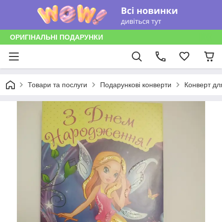
ОРИГІНАЛЬНІ ПОДАРУНКИ
Товари та послуги
Подарункові конверти
Конверт дл