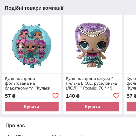
Подібні товари компанії
Куля повітряна
Куля повітряна фігура "
Куля
фольгована на
Лялька L.O.L. русалонька
фол
блакитному тлі "Кульки
(ЛОЛ)" " Розмір: 70 * 49
"Кул
L.O.L. (ЛЛЛ) " Розмір: 45
см.
Розм
57
140
57
₴
₴
см.
Купити
Купити
Про нас