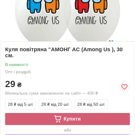
Куля повітряна "АМОНГ АС (Among Us ), 30
см.
В наявності
Опт і роздріб
29
₴
Мінімальна сума замовлення на сайті — 400 ₴
28 ₴
від 5 шт.
28 ₴
від 20 шт.
28 ₴
від 50 шт.
Купити
або