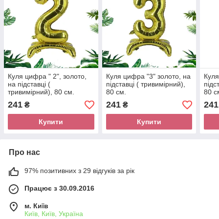
Куля цифра " 2", золото,
Куля цифра "3" золото, на
Куля
на підставці (
підставці ( тривимірний),
підс
тривимірний), 80 см.
80 см.
80 с
241
241
241
₴
₴
Купити
Купити
Про нас
97% позитивних з 29 відгуків за рік
Працює з 30.09.2016
м. Київ
Київ, Київ, Україна