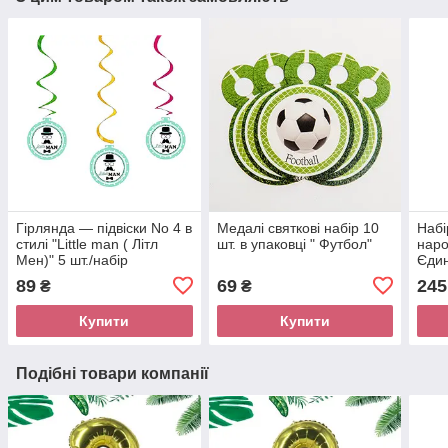
Гірлянда — підвіски No 4 в
Медалі святкові набір 10
Набі
стилі "Little man ( Літл
шт. в упаковці " Футбол"
наро
Мен)" 5 шт./набір
Єдин
Стак
89
69
245
₴
₴
Ковп
Купити
Купити
Подібні товари компанії