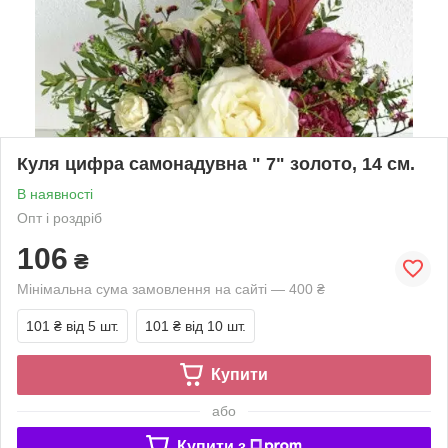
Куля цифра самонадувна " 7" золото, 14 см.
В наявності
Опт і роздріб
106
₴
Мінімальна сума замовлення на сайті — 400 ₴
101 ₴
від 5 шт.
101 ₴
від 10 шт.
Купити
або
Купити з