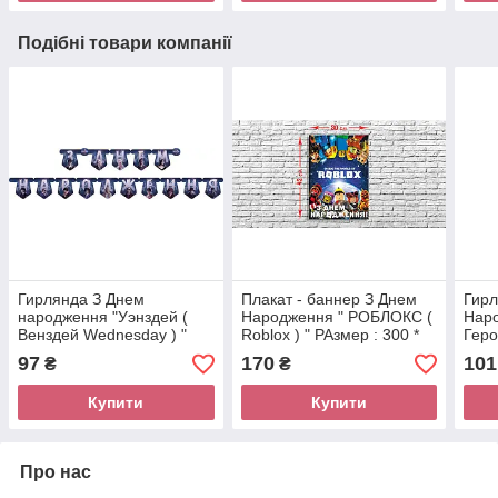
Подібні товари компанії
Гирлянда З Днем
Плакат - баннер З Днем
Гирл
народження "Уэнздей (
Народження " РОБЛОКС (
Наро
Венздей Wednesday ) "
Roblox ) " РАзмер : 300 *
Геро
420 мм
м.
97
170
101
₴
₴
Купити
Купити
Про нас