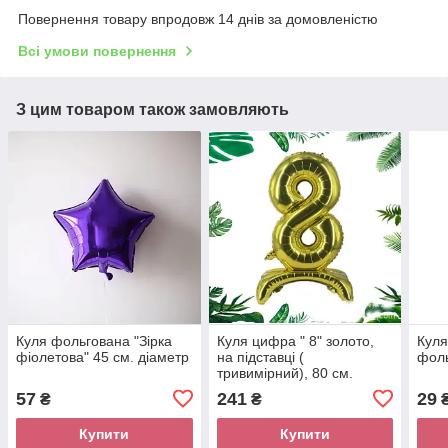
Повернення товару впродовж 14 днів за домовленістю
Всі умови повернення
З цим товаром також замовляють
Куля фольгована "Зірка
Куля цифра " 8" золото,
Куля
фіолетова" 45 см. діаметр
на підставці (
фоль
тривимірний), 80 см.
57
241
29
₴
₴
Купити
Купити