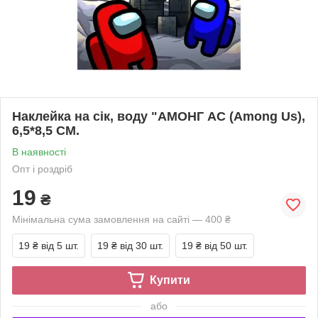
Наклейка на сік, воду "АМОНГ АС (Among Us),
6,5*8,5 СМ.
В наявності
Опт і роздріб
19
₴
Мінімальна сума замовлення на сайті — 400 ₴
19 ₴
від 5 шт.
19 ₴
від 30 шт.
19 ₴
від 50 шт.
Купити
або