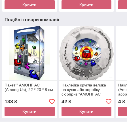
Купити
Купити
Подібні товари компанії
Пакет " АМОНГ АС
Наклейка кругла велика
Нак
(Among Us), 22 * 20 * 8 см.
на кулю або коробку —
(Amo
сюрприз "АМОНГ АС
асор
(Among Us), діаметр 14
133
42
4
₴
₴
₴
СМ.
Купити
Купити