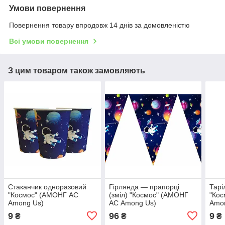
Умови повернення
Повернення товару впродовж 14 днів за домовленістю
Всі умови повернення
З цим товаром також замовляють
Стаканчик одноразовий
Гірлянда — прапорці
Тарі
"Космос" (АМОНГ АС
(зміл) "Космос" (АМОНГ
"Ко
Among Us)
АС Among Us)
Amo
9
96
9
₴
₴
₴