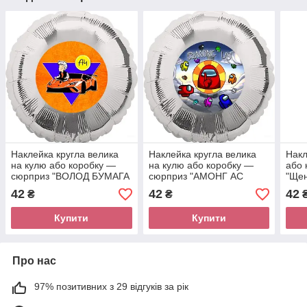
Наклейка кругла велика
Наклейка кругла велика
Накл
на кулю або коробку —
на кулю або коробку —
або 
сюрприз "ВОЛОД БУМАГА
сюрприз "АМОНГ АС
"Щен
( ВОЛОД А4)", діаметр 14
(Among Us), діаметр 14
діам
42
42
42
₴
₴
СМ.
СМ.
Купити
Купити
Про нас
97% позитивних з 29 відгуків за рік