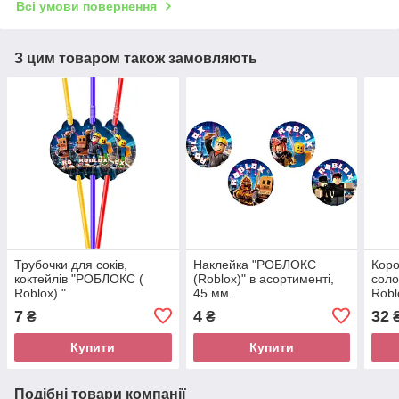
Всі умови повернення
З цим товаром також замовляють
Трубочки для соків,
Наклейка "РОБЛОКС
Коро
коктейлів "РОБЛОКС (
(Roblox)" в асортименті,
сол
Roblox) "
45 мм.
Robl
7
4
32
₴
₴
Купити
Купити
Подібні товари компанії