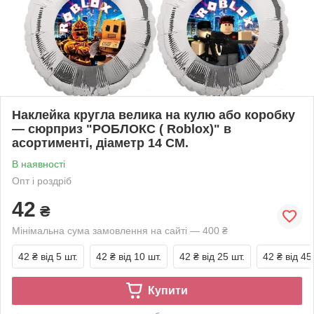
Наклейка кругла велика на кулю або коробку
— сюрприз "РОБЛОКС ( Robloх)" в
асортименті, діаметр 14 СМ.
В наявності
Опт і роздріб
42
₴
Мінімальна сума замовлення на сайті — 400 ₴
42 ₴
від 5 шт.
42 ₴
від 10 шт.
42 ₴
від 25 шт.
42 ₴
від 45
Купити