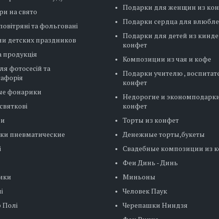
Подарки для женщин из ко
ри на свято
Подарки сердца для влюбл
повітряні та фольговані
Подарки для детей из кинде
ии детских праздников
конфет
 продукція
Композиции из чая и кофе
ля фотосесій та
Подарки учителю , воспитат
тафорія
конфет
ые фонарики
Недорогие и экономподарки
святкові
конфет
ни
Торты из конфет
ки пневматические
Денежные торты,букеты
і
Свадебные композиции из 
Феи Динь - Динь
ики
Миньоны
і
Человек Паук
 Полі
Черепашки Ниндзя