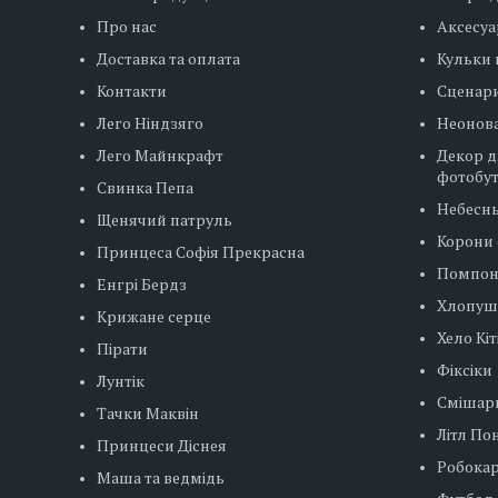
Про нас
Аксесуа
Доставка та оплата
Кульки 
Контакти
Сценар
Лего Ніндзяго
Неонова
Лего Майнкрафт
Декор д
фотобу
Свинка Пепа
Небесн
Щенячий патруль
Корони 
Принцеса Софія Прекрасна
Помпо
Енгрі Бердз
Хлопуш
Крижане серце
Хело Кіт
Пірати
Фіксіки
Лунтік
Смішар
Тачки Маквін
Літл Пон
Принцеси Діснея
Робокар
Маша та ведмідь