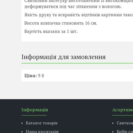
Святковий аксесуар виготовлений із високоміцно
деформуватися під час зіткнення з вологою.
Якість друку та яскравість відтінків картинки тако
Висота ковпачка становить 16 см.
Вартість вказана за 1 шт.
Інформація для замовлення
Ціна:
9 ₴
Інформація
Асортим
Каталог товарів
Святко
Наша продукція
Кобір о