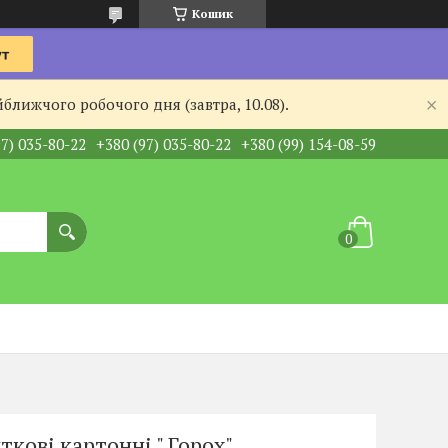
Кошик
ближчого робочого дня (завтра, 10.08).
97) 035-80-22
+380 (97) 035-80-22
+380 (99) 154-08-59
ткові картонні " Горох"