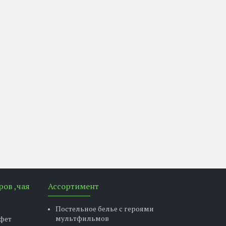
ров ,чая
Ассортимент
Постельное белье с героями
мультфильмов
фет