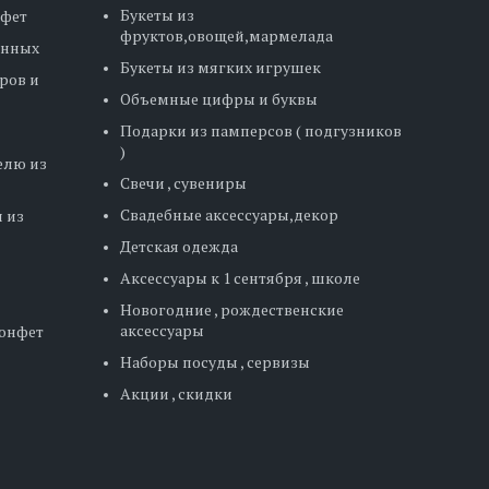
Букеты из
нфет
фруктов,овощей,мармелада
енных
Букеты из мягких игрушек
ров и
Объемные цифры и буквы
Подарки из памперсов ( подгузников
)
елю из
Свечи , сувениры
Свадебные аксессуары,декор
 из
Детская одежда
Аксессуары к 1 сентября , школе
Новогодние , рождественские
аксессуары
конфет
Наборы посуды , сервизы
Акции , скидки