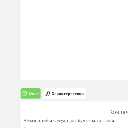
Опис
Характеристики
Ковпач
Незамінний аксесуар для будь-якого свята.