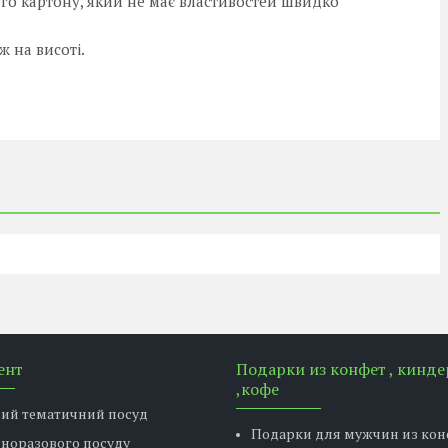
го картону, який не має властивостей швидко
ж на висоті.
ент
Подарки из конфет , кинде
,кофе
вий тематичний посуд
Подарки для мужчин из кон
дноразового посуду