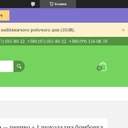
Кошик
 найближчого робочого дня (10.08).
97) 035-80-22
+380 (97) 035-80-22
+380 (99) 154-08-59
ка — печиво + 1 шоколадна бомбочка