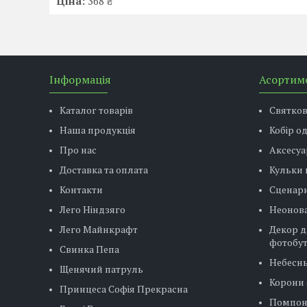
Ціна:
368 ₴
Інформація
Асортим
Каталог товарів
Святко
Наша продукція
Кобір о
Про нас
Аксесуа
Доставка та оплата
Кульки 
Контакти
Сценар
Лего Ніндзяго
Неонова
Лего Майнкрафт
Декор д
фотобу
Свинка Пепа
Небесн
Щенячий патруль
Корони 
Принцеса Софія Прекрасна
Помпо