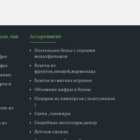
ров ,чая
Ассортимент
Постельное белье с героями
мультфильмов
фет
Букеты из
нфет
фруктов,овощей,мармелада
енных
Букеты из мягких игрушек
ров и
Объемные цифры и буквы
Подарки из памперсов ( подгузников
)
елю из
Свечи , сувениры
Свадебные аксессуары,декор
 из
Детская одежда