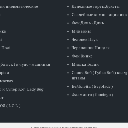
ки пневматические
Денежные торты,букеты
і
Свадебные композиции из 
Феи Динь - Динь
ики
Миньоны
і
Человек Паук
 Полі
Черепашки Ниндзя
Феи Винкс
блыск ) и чудо - машинки
Мишка Тедди
ріки
Спанч Боб ( Губка Боб ) ква
штаны
 масках
Бейблэйд ( Beyblade )
 и Супер Кот , Lady Bug
Фламинго ( flamingo )
ог
Л ( L.O.L. )
Сайт створений на маркетплейсі
Prom.ua