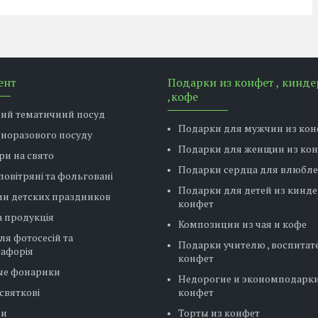
ент
Подарки из конфет , кинде
,кофе
вий тематичний посуд
Подарки для мужчин из кон
дноразового посуду
Подарки для женщин из ко
ри на свято
Подарки сердца для влюбл
повітряні та фольговані
Подарки для детей из кинде
ии детских праздников
конфет
 продукція
Композиции из чая и кофе
ля фотосесій та
Подарки учителю , воспитат
тафорія
конфет
ые фонарики
Недорогие и экономподарки
святкові
конфет
ни
Торты из конфет