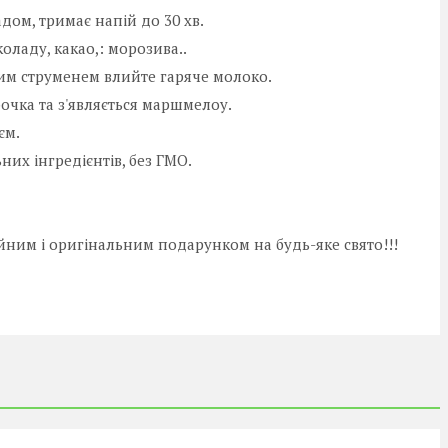
ом, тримає напій до 30 хв.
оладу, какао,: морозива..
им струменем влийте гаряче молоко.
очка та з'являється маршмелоу.
єм.
них інгредієнтів, без ГМО.
йним і оригінальним подарунком на будь-яке свято!!!