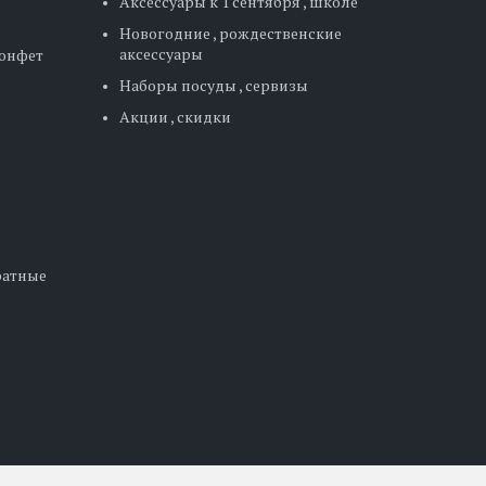
Аксессуары к 1 сентября , школе
Новогодние , рождественские
аксессуары
конфет
Наборы посуды , сервизы
Акции , скидки
дратные