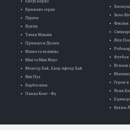
Енгрі Бердз
Хлопуш
Крижане серце
Хело Кіт
Пірати
Фіксіки
Лунтік
Смішар
Тачки Маквін
Літл Пон
Принцеси Діснея
Робокар
Маша та ведмідь
Футбол
Мікі та Міні Маус
Вспыш (
Монстр Хай , Евер Афтер Хай
Малиша
Віні Пух
Герои в
Барбоскіни
Леди Баг
Панда Конг - Фу
Единор
Куклы ЛО