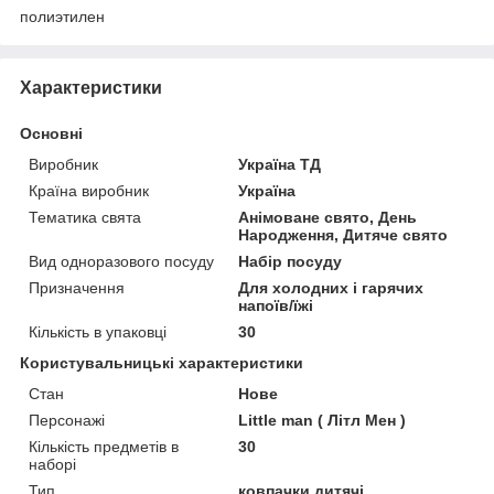
полиэтилен
Характеристики
Основні
Виробник
Україна ТД
Країна виробник
Україна
Тематика свята
Анімоване свято, День
Народження, Дитяче свято
Вид одноразового посуду
Набір посуду
Призначення
Для холодних і гарячих
напоїв/їжі
Кількість в упаковці
30
Користувальницькі характеристики
Стан
Нове
Персонажі
Little man ( Літл Мен )
Кількість предметів в
30
наборі
Тип
ковпачки дитячі