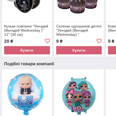
Кульки повітряні "Уенздей
Склянки одноразові дитячі
Ковп
(Венздей Wednesday )"
"Уенздей (Венздей
(Вен
12" (30 см)
Wednesday) "
20
9
9
₴
₴
₴
Купити
Купити
Подібні товари компанії