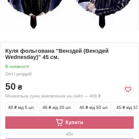
Куля фольгована "Венздей (Венздей
Wednesday)" 45 см.
В наявності
Опт і роздріб
50
₴
Мінімальна сума замовлення на сайті — 400 ₴
48 ₴
від 5 шт.
46 ₴
від 20 шт.
46 ₴
від 50 шт.
45 ₴
від 10
Купити
або