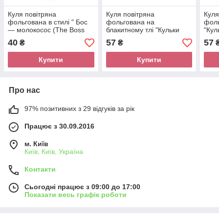
Куля повітряна
Куля повітряна
Куля
фольгована в стилі " Бос
фольгована на
фол
— молокосос (The Boss
блакитному тлі "Кульки
"Кул
Baby, 45 см.
L.O.L. (ЛЛЛ) " Розмір: 45
Розм
40
57
57
₴
₴
см.
Купити
Купити
Про нас
97% позитивних з 29 відгуків за рік
Працює з 30.09.2016
м. Київ
Київ, Київ, Україна
Контакти
Сьогодні працює з 09:00 до 17:00
Показати весь графік роботи