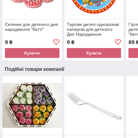
Склянки для дитячого дня
Тарілки дитячі одноразові
Гірл
народження "Кетті"
паперові для дитячого
дитя
Дня Народження
"Кет
"Щенячий патруль"
9
9
89
₴
₴
Купити
Купити
Подібні товари компанії