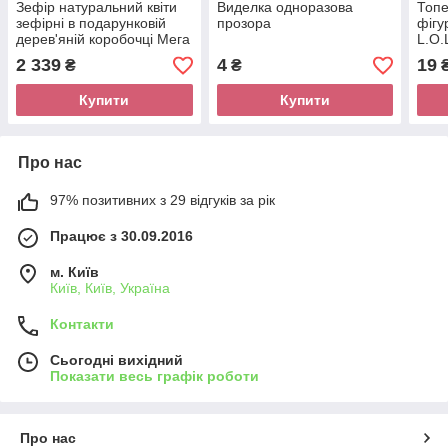
Зефір натуральний квіти
Виделка одноразова
Топе
зефірні в подарунковій
прозора
фігу
дерев'яній коробочці Мега
L.O.
Бокс 4 в 1 30777
асор
2 339
4
19
₴
₴
Купити
Купити
Про нас
97% позитивних з 29 відгуків за рік
Працює з 30.09.2016
м. Київ
Київ, Київ, Україна
Контакти
Сьогодні вихідний
Показати весь графік роботи
Про нас