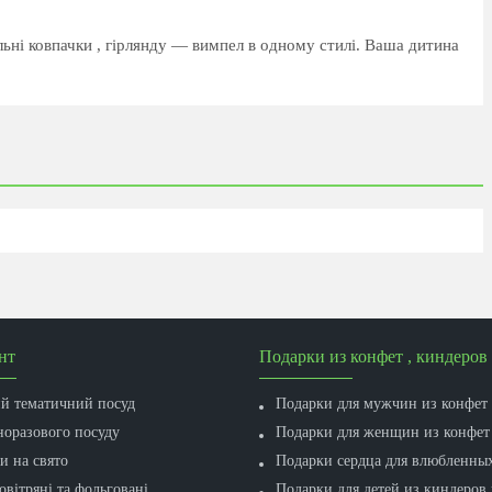
льні ковпачки , гірлянду ― вимпел в одному стилі. Ваша дитина
нт
Подарки из конфет , киндеров 
ий тематичний посуд
Подарки для мужчин из конфет
норазового посуду
Подарки для женщин из конфет
и на свято
Подарки сердца для влюбленны
овітряні та фольговані
Подарки для детей из киндеров