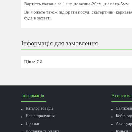
Вартість вказана за 1 шт.,довжина-20см.,діаметр-5мм.
Ви можете також підібрати посуд, скатертини, карнава
буде в захваті.
Інформація для замовлення
Ціна:
7 ₴
Інформація
Асортиме
Каталог товарів
Святков
Наша продукція
Кобір од
Про нас
Аксесуар
Доставка та оплата
Кульки п