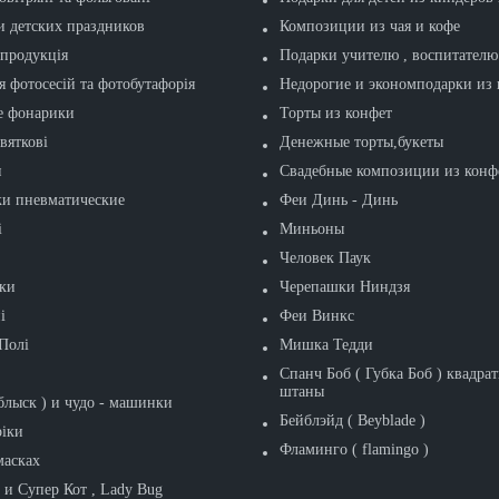
и детских праздников
Композиции из чая и кофе
продукція
Подарки учителю , воспитателю
я фотосесій та фотобутафорія
Недорогие и экономподарки из 
е фонарики
Торты из конфет
вяткові
Денежные торты,букеты
и
Свадебные композиции из конф
и пневматические
Феи Динь - Динь
і
Миньоны
Человек Паук
ки
Черепашки Ниндзя
і
Феи Винкс
Полі
Мишка Тедди
Спанч Боб ( Губка Боб ) квадра
штаны
лыск ) и чудо - машинки
Бейблэйд ( Beyblade )
іки
Фламинго ( flamingo )
масках
 и Супер Кот , Lady Bug