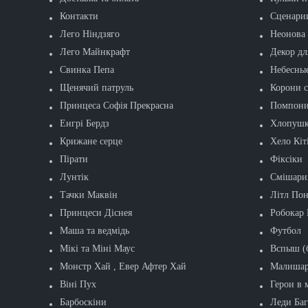
Контакти
Сценари
Лего Ніндзяго
Неонова 
Лего Майнкрафт
Декор дл
Свинка Пепа
Небесны
Щенячий патруль
Корони с
Принцеса Софія Прекрасна
Помпон
Енгрі Бердз
Хлопушк
Крижане серце
Хело Кіт
Пірати
Фіксіки
Лунтік
Смішари
Тачки Маквін
Літл Пон
Принцеси Діснея
Робокар 
Маша та ведмідь
Футбол
Мікі та Міні Маус
Вспыш (б
Монстр Хай , Евер Афтер Хай
Малишар
Віні Пух
Герои в 
Барбоскіни
Леди Баг