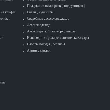
Подарки из памперсов ( подгузников )
 из конфет
Свечи , сувениры
конфет
Свадебные аксессуары,декор
Детская одежда
Аксессуары к 1 сентября , школе
ет
Новогодние , рождественские аксессуары
Наборы посуды , сервизы
Акции , скидки
тные