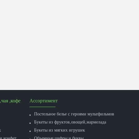
,чая ,кофе
Ассортимент
Постельное белье с героями мультфильмов
Букеты из фруктов,овощей,мармелада
х
Букеты из мягких игрушек
 и конфет
Объемные цифры и буквы