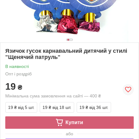
Язичок гусок карнавальний дитячий у стилі
"Щенячий патруль"
В наявності
Опт і роздріб
19
₴
Мінімальна сума замовлення на сайті — 400 ₴
19 ₴
від 5 шт.
19 ₴
від 18 шт.
19 ₴
від 36 шт.
Купити
або