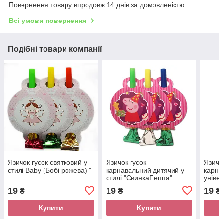
Повернення товару впродовж 14 днів за домовленістю
Всі умови повернення
Подібні товари компанії
Язичок гусок святковий у
Язичок гусок
Язич
стилі Baby (Бобі рожева) "
карнавальний дитячий у
карн
стилі "СвинкаПеппа"
унів
19
19
19
₴
₴
Купити
Купити