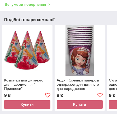
Всі умови повернення
Подібні товари компанії
Ковпачки для дитячого
Акція!! Склянки паперові
Скля
дня народження "
одноразові для дитячого
одно
Принцеси"
дня народження
дня
"Принцеса Софія "
"При
9
8
9
₴
₴
₴
Купити
Купити