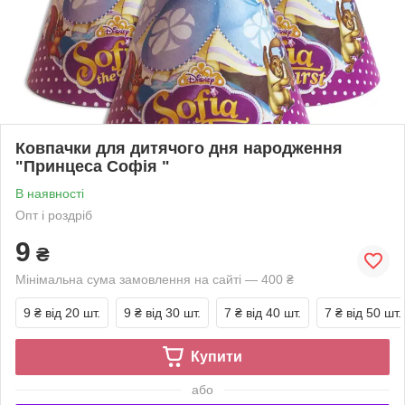
Ковпачки для дитячого дня народження
"Принцеса Софія "
В наявності
Опт і роздріб
9
₴
Мінімальна сума замовлення на сайті — 400 ₴
9 ₴
від 20 шт.
9 ₴
від 30 шт.
7 ₴
від 40 шт.
7 ₴
від 50 шт.
Купити
або