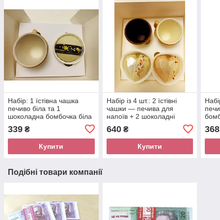
Набір: 1 їстівна чашка
Набір із 4 шт.: 2 їстівні
Набі
печиво біла та 1
чашки — печива для
печи
шоколадна бомбочка біла
напоїв + 2 шоколадні
бомб
300010
бомбочки — сердечка (
патр
339
640
368
₴
₴
коричневий )
Купити
Купити
Подібні товари компанії