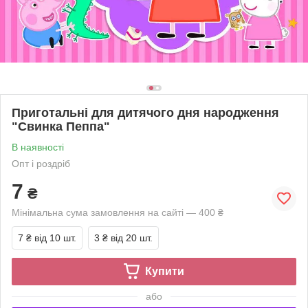
Приготальні для дитячого дня народження
"Свинка Пеппа"
В наявності
Опт і роздріб
7
₴
Мінімальна сума замовлення на сайті — 400 ₴
7 ₴
від 10 шт.
3 ₴
від 20 шт.
Купити
або