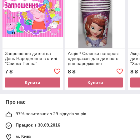
Запрошення дитячі на
Акція!! Склянки паперові
Акці
День Народження в стилі
одноразові для дитячого
дитя
"Свинка Пеппа"
дня народження
"Хол
"Принцеса Софія "
7
8
8
₴
₴
₴
Купити
Купити
Про нас
97% позитивних з 29 відгуків за рік
Працює з 30.09.2016
м. Київ