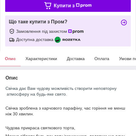
Купити з
Що таке купити з Пром?
Замовлення під захистом
Доступна доставка
Опис
Характеристики
Доставка
Оплата
Умови п
Опис
Свічка дає Вам чудову можливість створити неповторну
атмосферу на будь-яке свято.
Свічка зроблена з харчового парафіну, час горіння не менш
ніж 30 хвилин.
Чудова прикраса святкового торта,
Можна зібрати будь-яку дату іменинника, додавши ще одну