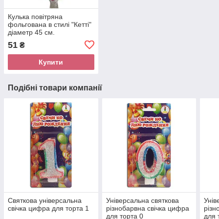
Кулька повітряна
фольгована в стилі "Кетті"
діаметр 45 см.
51
₴
Купити
Подібні товари компанії
Святкова універсальна
Універсальна святкова
Унів
свічка цифра для торта 1
різнобарвна свічка цифра
різн
для торта 0
для 