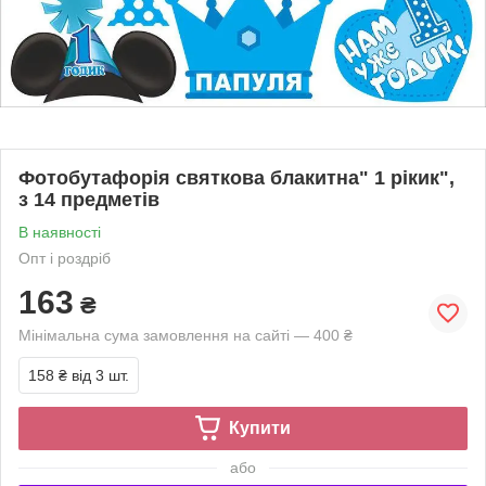
Фотобутафорія святкова блакитна" 1 рікик",
з 14 предметів
В наявності
Опт і роздріб
163
₴
Мінімальна сума замовлення на сайті — 400 ₴
158 ₴
від 3 шт.
Купити
або