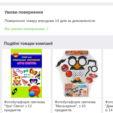
Умови повернення
Повернення товару впродовж 14 днів за домовленістю
Всі умови повернення
Подібні товари компанії
Фотобутафорія святкова
Фотобутафорія святкова
Фото
"Ура! Свято! з 12
"Мегаскриня", з 10
"Див
предметів
предметів
із 1