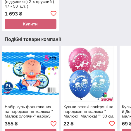
(підгузників) 2-х ярусний (
47 - 53 шт. )
1 693
₴
Купити
Подібні товари компанії
Набір куль фольгованих
Кульки великі повітряні на
Куль
на народження малюка "
народження малюка "
й Д
Малюк хлопчик" набір/5
Малюк!" Малюка! "" 30 см.
малю
шт.
роже
355
22
69
₴
₴