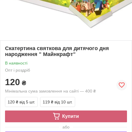
Скатертина святкова для дитячого дня
народження " Майнкрафт"
В наявності
Опт і роздріб
120
₴
Мінімальна сума замовлення на сайті — 400 ₴
120 ₴
від 5 шт.
119 ₴
від 10 шт.
Купити
або