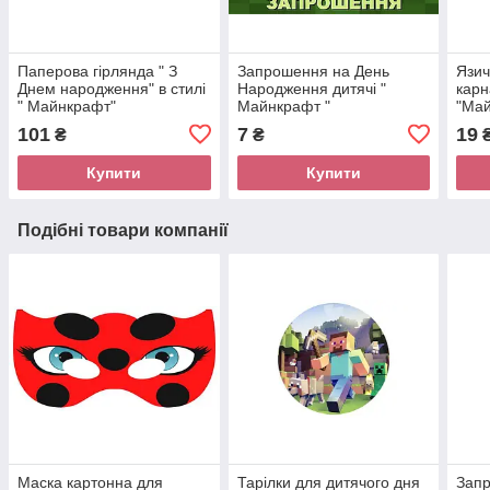
Паперова гірлянда " З
Запрошення на День
Язич
Днем народження" в стилі
Народження дитячі "
карн
" Майнкрафт"
Майнкрафт "
"Май
101
7
19
₴
₴
Купити
Купити
Подібні товари компанії
Маска картонна для
Тарілки для дитячого дня
Зап