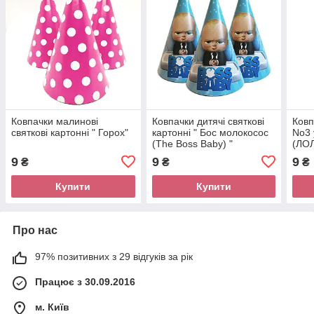
Ковпачки малинові
Ковпачки дитячі святкові
Ковп
святкові картонні " Горох"
картонні " Бос молокосос
No3 
(The Boss Baby) "
(ЛОЛ
9
9
9
₴
₴
₴
Купити
Купити
Про нас
97% позитивних з 29 відгуків за рік
Працює з 30.09.2016
м. Київ