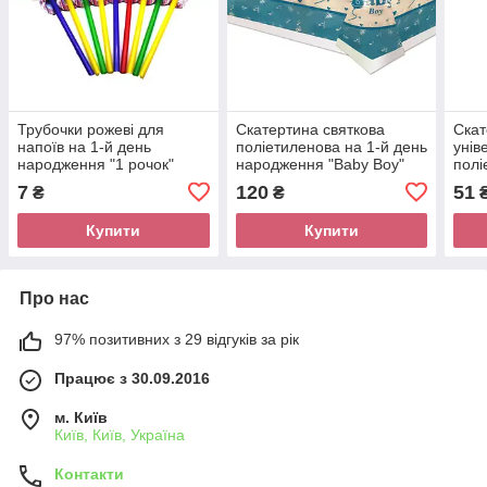
Трубочки рожеві для
Скатертина святкова
Скат
напоїв на 1-й день
поліетиленова на 1-й день
унів
народження "1 рочок"
народження "Baby Boy"
полі
карт
7
120
51
₴
₴
Купити
Купити
Про нас
97% позитивних з 29 відгуків за рік
Працює з 30.09.2016
м. Київ
Київ, Київ, Україна
Контакти