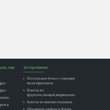
ров ,чая
Ассортимент
Постельное белье с героями
мультфильмов
фет
Букеты из
нфет
фруктов,овощей,мармелада
енных
Букеты из мягких игрушек
ров и
Объемные цифры и буквы