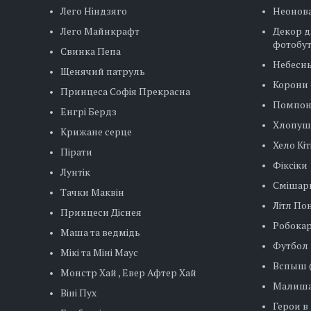
Лего Ніндзяго
Неонова
Лего Майнкрафт
Декор д
фотобу
Свинка Пепа
Небесн
Щенячий патруль
Корони 
Принцеса Софія Прекрасна
Помпо
Енгрі Бердз
Хлопуш
Крижане серце
Хело Кіт
Пірати
Фіксіки
Лунтік
Смішар
Тачки Маквін
Літл Пон
Принцеси Діснея
Робокар
Маша та ведмідь
Футбол
Мікі та Міні Маус
Вспыш (
Монстр Хай , Евер Афтер Хай
Малиша
Віні Пух
Герои в