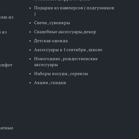
Подарки из памперсов ( подгузников
)
елю из
Свечи , сувениры
Свадебные аксессуары,декор
 из
Детская одежда
Аксессуары к 1 сентября , школе
Новогодние , рождественские
аксессуары
конфет
Наборы посуды , сервизы
Акции , скидки
дратные