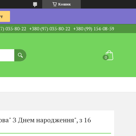
Кошик
97) 035-80-22
+380 (97) 035-80-22
+380 (99) 154-08-59
ва" З Днем народження", з 16