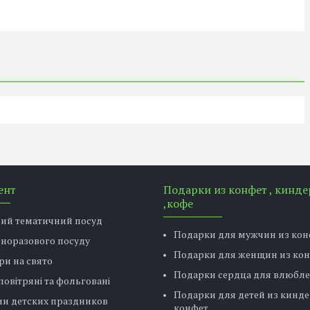
ент
Подарки из конфет , кинде
,кофе
вий тематичний посуд
Подарки для мужчин из кон
дноразового посуду
Подарки для женщин из ко
ри на свято
Подарки сердца для влюбл
повітряні та фольговані
Подарки для детей из кинде
ии детских праздников
конфет