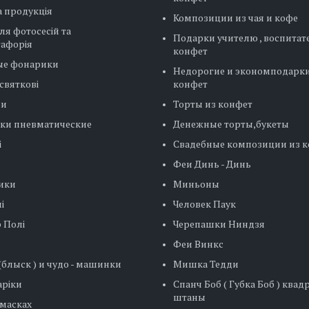
 продукція
Композиции из чая и кофе
ля фотосесій та
Подарки учителю , воспитат
тафорія
конфет
ые фонарики
Недорогие и экономподарки
святкові
конфет
ни
Торты из конфет
ки пневматические
Денежные торты,букеты
і
Свадебные композиции из 
Феи Динь - Динь
ики
Миньоны
і
Человек Паук
 Полі
Черепашки Ниндзя
Феи Винкс
блыск ) и чудо - машинки
Мишка Тедди
ріки
Спанч Боб ( Губка Боб ) ква
штаны
 масках