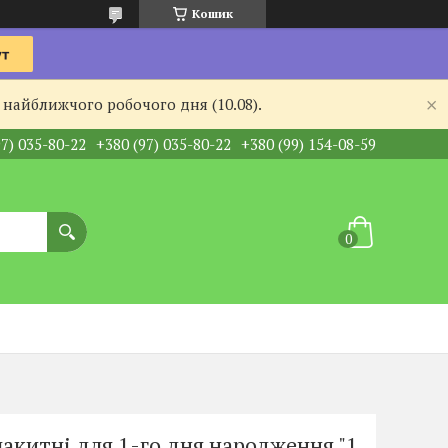
Кошик
 найближчого робочого дня (10.08).
97) 035-80-22
+380 (97) 035-80-22
+380 (99) 154-08-59
акитні для 1-го дня народження "1