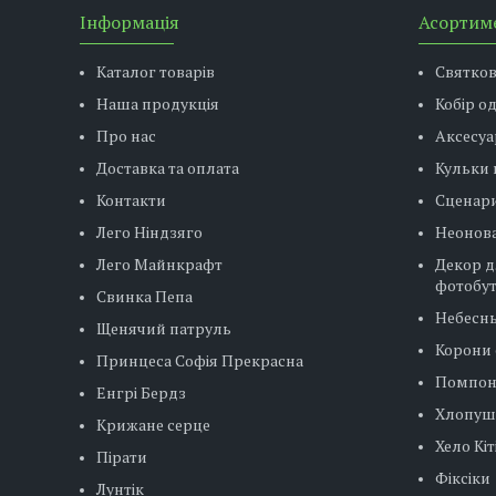
Інформація
Асортим
Каталог товарів
Святко
Наша продукція
Кобір о
Про нас
Аксесуа
Доставка та оплата
Кульки 
Контакти
Сценар
Лего Ніндзяго
Неонова
Лего Майнкрафт
Декор д
фотобу
Свинка Пепа
Небесн
Щенячий патруль
Корони 
Принцеса Софія Прекрасна
Помпо
Енгрі Бердз
Хлопуш
Крижане серце
Хело Кіт
Пірати
Фіксіки
Лунтік