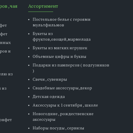
ров ,чая
Ассортимент
Постельное белье с героями
мультфильмов
фет
Букеты из
нфет
фруктов,овощей,мармелада
енных
Букеты из мягких игрушек
ров и
Объемные цифры и буквы
Подарки из памперсов ( подгузников
)
елю из
Свечи , сувениры
Свадебные аксессуары,декор
 из
Детская одежда
Аксессуары к 1 сентября , школе
Новогодние , рождественские
аксессуары
конфет
Наборы посуды , сервизы