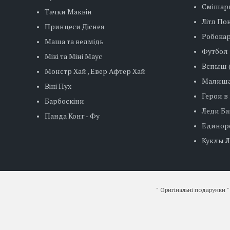
Смішар
Тачки Маквін
Літл Пон
Принцеси Діснея
Робокар
Маша та ведмідь
Футбол
Мікі та Міні Маус
Вспыш (
Монстр Хай , Евер Афтер Хай
Малиша
Віні Пух
Герои в
Барбоскіни
Леди Баг
Панда Конг - Фу
Единор
Куклы ЛО