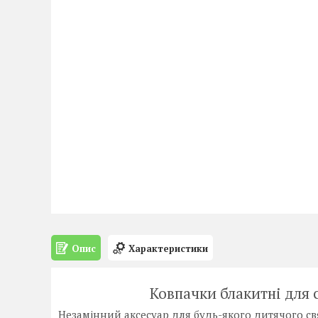
Опис
Характеристики
Ковпачки блакитні для 
Незамінний аксесуар для будь-якого дитячого св