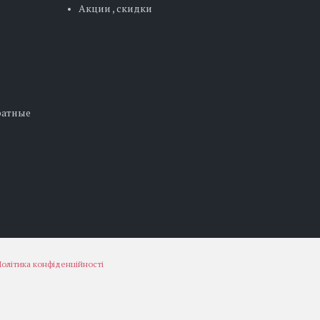
Акции , скидки
дратные
олітика конфіденційності