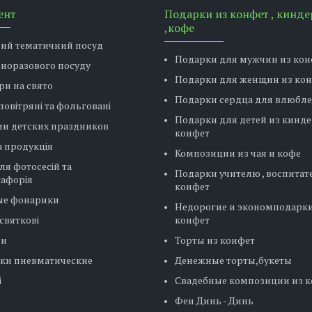
ент
Подарки из конфет , кинде
,кофе
вий тематичний посуд
Подарки для мужчин из кон
дноразового посуду
Подарки для женщин из ко
ри на свято
Подарки сердца для влюбл
повітряні та фольговані
Подарки для детей из кинде
ии детских праздников
конфет
 продукція
Композиции из чая и кофе
ля фотосесій та
Подарки учителю , воспитат
тафорія
конфет
ые фонарики
Недорогие и экономподарки
святкові
конфет
ни
Торты из конфет
ки пневматические
Денежные торты,букеты
і
Свадебные композиции из 
Феи Динь - Динь