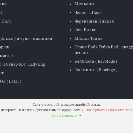
ики
Миньоны
і
Человек Паук
 Полі
Черепашки Ниндзя
Феи Винкс
блыск ) и чудо - машинки
Мишка Тедди
ріки
Спанч Боб ( Губка Боб ) ква
штаны
 масках
Бейблэйд ( Beyblade )
 и Супер Кот , Lady Bug
Фламинго ( flamingo )
ог
Л ( L.O.L. )
Сайт створений на маркетплейсі
Prom.ua
" Оригінальні подарунки " Інтернет - магазин ( оригинальныеподарки.com ) |
Поскаржитися на контент
|
П
Select Language
▼