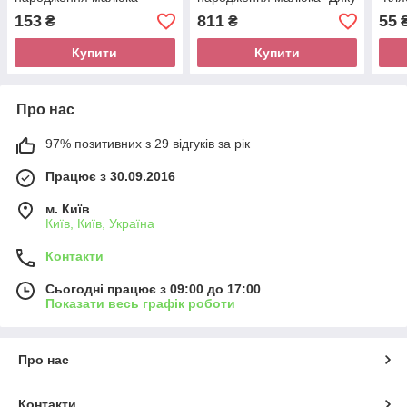
Хлопчик" (карапуз),
за сину", "Народився син
153
811
55
₴
₴
розмір: 21 * 30 см.
",," Ура, я тато"
Купити
Купити
Про нас
97% позитивних з 29 відгуків за рік
Працює з 30.09.2016
м. Київ
Київ, Київ, Україна
Контакти
Сьогодні працює з 09:00 до 17:00
Показати весь графік роботи
Про нас
Контакти