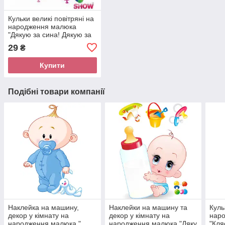
Кульки великі повітряні на
народження малюка
"Дякую за сина! Дякую за
донечку!" " 30 см.
29
₴
Купити
Подібні товари компанії
Наклейка на машину,
Наклейки на машину та
Куль
декор у кімнату на
декор у кімнату на
нар
народження малюка "
народження малюка "Дяку
"Кля