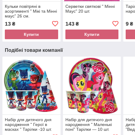
Кульки повітряні в
Серветки святкові " Мінні
Тарі
асортименті " Мікі та Мінні
Маус" 20 шт.
наро
маус" 26 см.
13
143
9
₴
₴
₴
Купити
Купити
Подібні товари компанії
Набір для дитячого дня
Набір для дитячого дня
Набі
народження " Герої в
народження " Маленькі
дитя
масках " Тарілки -10 шт.
поні" Тарілки — 10 шт.
"Вед
Стаканчики — 10 шт.
Стаканчики — 10 шт.
— 10