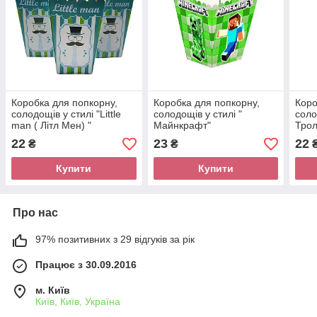
Коробка для попкорну,
Коробка для попкорну,
Коро
солодощів у стилі "Little
солодощів у стилі "
соло
man ( Літл Мен) "
Майнкрафт"
Трол
22
23
22
₴
₴
Купити
Купити
Про нас
97% позитивних з 29 відгуків за рік
Працює з 30.09.2016
м. Київ
Київ, Київ, Україна