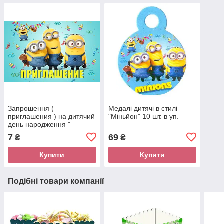
Запрошення (
Медалі дитячі в стилі
приглашения ) на дитячий
"Міньйон" 10 шт. в уп.
день народження "
Міньйони" ( рос. )
7
69
₴
₴
Купити
Купити
Подібні товари компанії