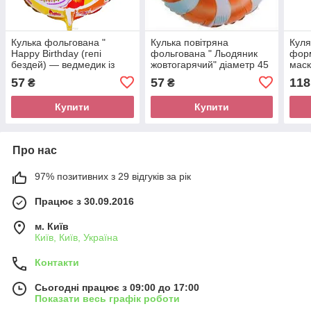
Кулька фольгована "
Кулька повітряна
Куля
Happy Birthday (гепі
фольгована " Льодяник
форм
бездей) — ведмедик із
жовтогарячий" діаметр 45
маск
кульками та тортиком "
см.
57
57
118
₴
₴
діаметр 45 см.
Купити
Купити
Про нас
97% позитивних з 29 відгуків за рік
Працює з 30.09.2016
м. Київ
Київ, Київ, Україна
Контакти
Сьогодні працює з 09:00 до 17:00
Показати весь графік роботи