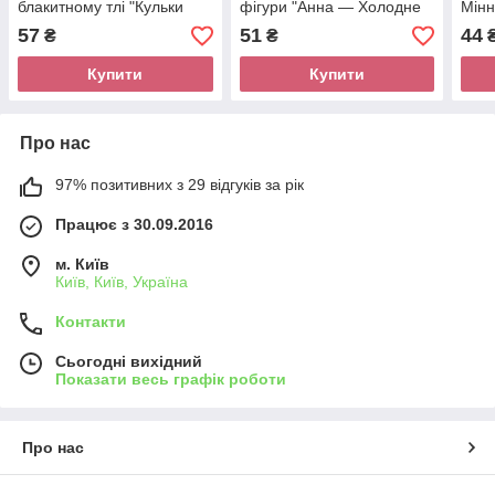
блакитному тлі "Кульки
фігури "Анна — Холодне
Мінн
L.O.L. (ЛЛЛ) " Розмір: 45
серце" 50 * 23 см.
57
51
44
₴
₴
см.
Купити
Купити
Про нас
97% позитивних з 29 відгуків за рік
Працює з 30.09.2016
м. Київ
Київ, Київ, Україна
Контакти
Сьогодні вихідний
Показати весь графік роботи
Про нас