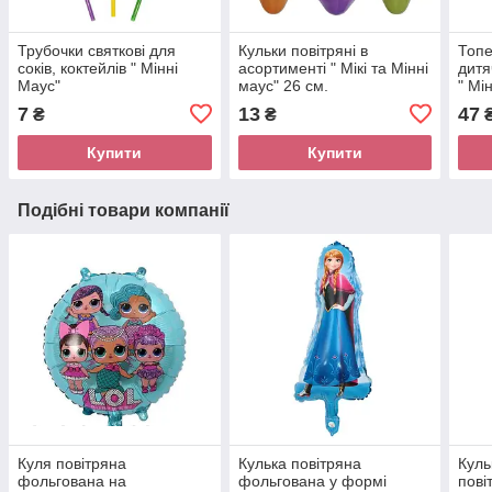
Трубочки святкові для
Кульки повітряні в
Топе
соків, коктейлів " Мінні
асортименті " Мікі та Мінні
дитя
Маус"
маус" 26 см.
" Мі
7
13
47
₴
₴
Купити
Купити
Подібні товари компанії
Куля повітряна
Кулька повітряна
Куль
фольгована на
фольгована у формі
пові