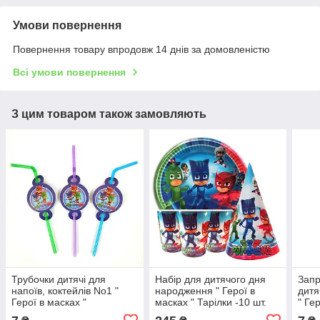
Умови повернення
Повернення товару впродовж 14 днів за домовленістю
Всі умови повернення
З цим товаром також замовляють
Трубочки дитячі для
Набір для дитячого дня
Запр
напоїв, коктейлів No1 "
народження " Герої в
дитя
Герої в масках "
масках " Тарілки -10 шт.
" Ге
Стаканчики — 10 шт.