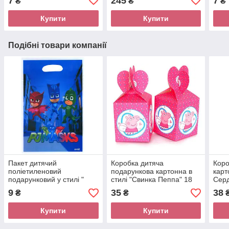
7
245
7
₴
₴
₴
Ковпачки — 10 шт.
Купити
Купити
Подібні товари компанії
Пакет дитячий
Коробка дитяча
Коро
поліетиленовий
подарункова картонна в
карт
подарунковий у стилі "
стилі "Свинка Пеппа" 18
Серд
Герої в масках" 25 * 16.5
див. * 8.5 див.
9
35
38
₴
₴
см.
Купити
Купити