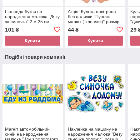
Гірлянда букви на
Акція! Кулька повітряна
Куль
народження малюка "Дяку
без палички "Пупсик
нар
за синочка" 2 м.25 см.
малюк ( хлопчик)" розмір:
"Дяк
40 * 28 см.
доне
101
44
29
₴
₴
Купити
Купити
Подібні товари компанії
Магніт автомобільний
Наклейка на машину на
Накл
синій на народження
народження малюка "Везу
наро
малюка " Їду з пологового
синочка додому", розмір :
сино