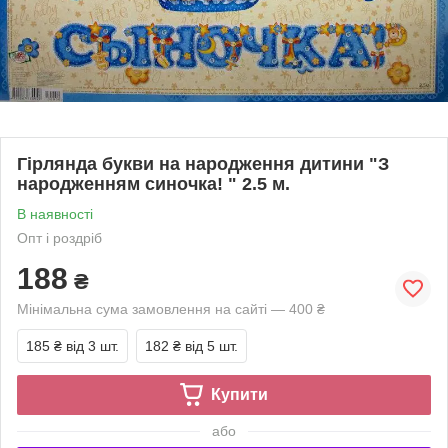
Гірлянда букви на народження дитини "З
народженням синочка! " 2.5 м.
В наявності
Опт і роздріб
188
₴
Мінімальна сума замовлення на сайті — 400 ₴
185 ₴
від 3 шт.
182 ₴
від 5 шт.
Купити
або