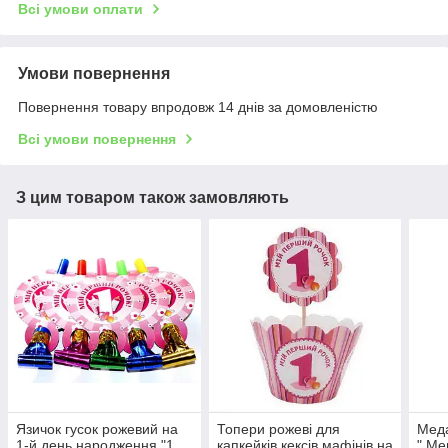
Всі умови оплати
Умови повернення
Повернення товару впродовж 14 днів за домовленістю
Всі умови повернення
З цим товаром також замовляють
Язичок гусок рожевий на
Топери рожеві для
Меда
1-й день народження "1
капкейків кексів мафінів на
" Ме