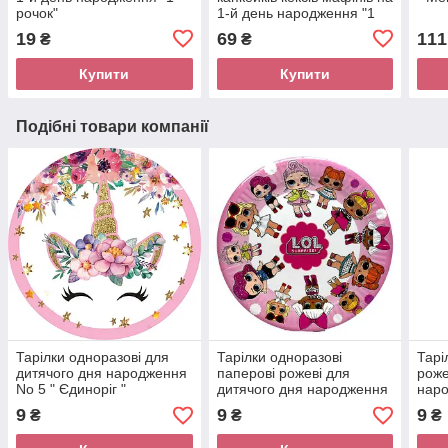
рочок"
1-й день народження "1
рочок"
19
69
111
₴
₴
Купити
Купити
Подібні товари компанії
Тарілки одноразові для
Тарілки одноразові
Тарі
дитячого дня народження
паперові рожеві для
роже
No 5 " Єдиноріг "
дитячого дня народження
наро
" Ляльки L.O.L. ( ЛОЛ ) "
Birt
9
9
9
₴
₴
₴