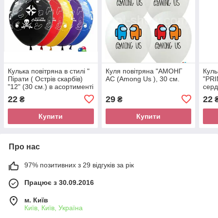
Кулька повітряна в стилі "
Куля повітряна "АМОНГ
Куль
Пірати ( Острів скарбів)
АС (Among Us ), 30 см.
"PRI
"12" (30 см.) в асортименті
серд
22
29
22
₴
₴
Купити
Купити
Про нас
97% позитивних з 29 відгуків за рік
Працює з 30.09.2016
м. Київ
Київ, Київ, Україна