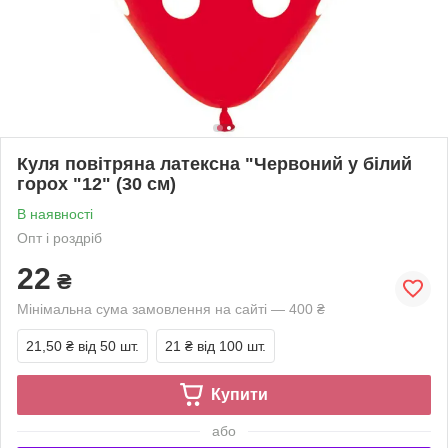
Куля повітряна латексна "Червоний у білий
горох "12" (30 см)
В наявності
Опт і роздріб
22
₴
Мінімальна сума замовлення на сайті — 400 ₴
21,50 ₴
від 50 шт.
21 ₴
від 100 шт.
Купити
або