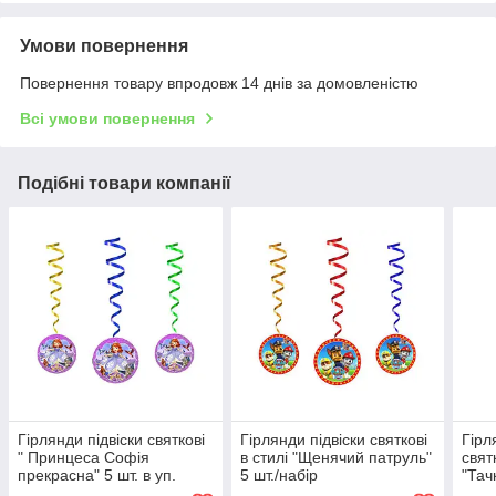
Умови повернення
Повернення товару впродовж 14 днів за домовленістю
Всі умови повернення
Подібні товари компанії
Гірлянди підвіски святкові
Гірлянди підвіски святкові
Гірл
" Принцеса Софія
в стилі "Щенячий патруль"
свят
прекрасна" 5 шт. в уп.
5 шт./набір
"Тач