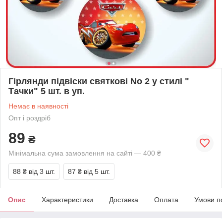
Гірлянди підвіски святкові No 2 у стилі "
Тачки" 5 шт. в уп.
Немає в наявності
Опт і роздріб
89
₴
Мінімальна сума замовлення на сайті — 400 ₴
88 ₴
від 3 шт.
87 ₴
від 5 шт.
Опис
Характеристики
Доставка
Оплата
Умови п