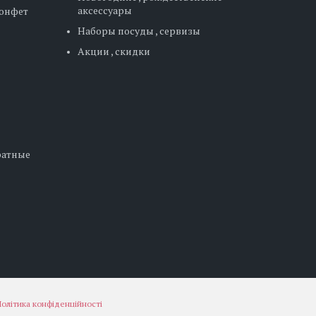
аксессуары
конфет
Наборы посуды , сервизы
Акции , скидки
дратные
олітика конфіденційності