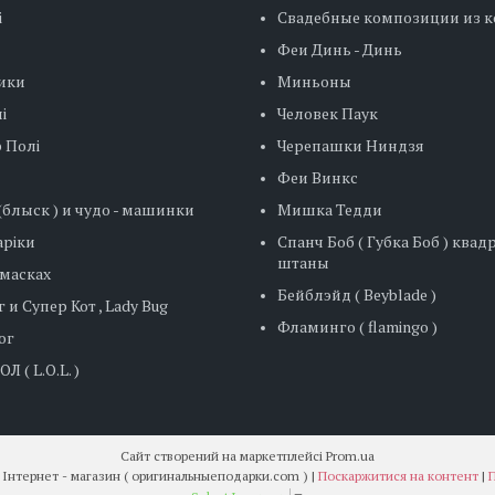
і
Свадебные композиции из 
Феи Динь - Динь
ики
Миньоны
і
Человек Паук
 Полі
Черепашки Ниндзя
Феи Винкс
блыск ) и чудо - машинки
Мишка Тедди
ріки
Спанч Боб ( Губка Боб ) ква
штаны
 масках
Бейблэйд ( Beyblade )
 и Супер Кот , Lady Bug
Фламинго ( flamingo )
ог
Л ( L.O.L. )
Сайт створений на маркетплейсі
Prom.ua
" Оригінальні подарунки " Інтернет - магазин ( оригинальныеподарки.com ) |
Поскаржитися на контент
|
П