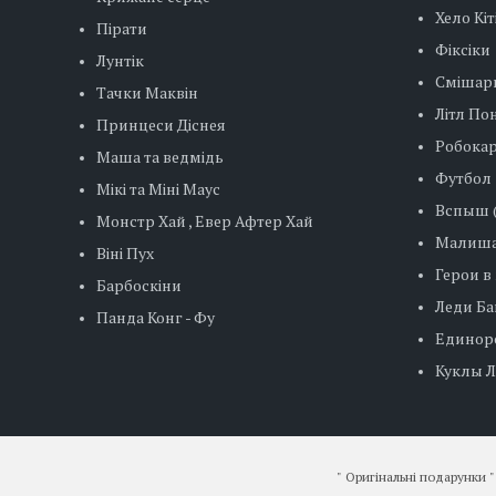
Хело Кіт
Пірати
Фіксіки
Лунтік
Смішар
Тачки Маквін
Літл Пон
Принцеси Діснея
Робокар
Маша та ведмідь
Футбол
Мікі та Міні Маус
Вспыш (
Монстр Хай , Евер Афтер Хай
Малиша
Віні Пух
Герои в
Барбоскіни
Леди Баг
Панда Конг - Фу
Единор
Куклы ЛО