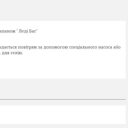
апаном " Леді Баг"
адається повітрям за допомогою спеціального насоса або
 для гелію.