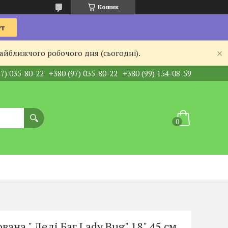
Кошик
найближчого робочого дня (сьогодні).
97) 035-80-22
+380 (97) 035-80-22
+380 (99) 154-08-59
вана " Леді Баг Lady Bug" 18" 45 см