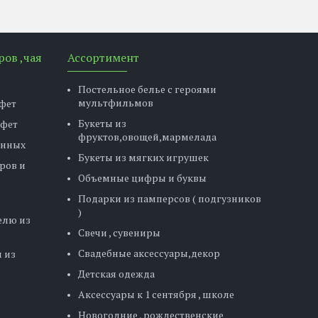
ров ,чая
Ассортимент
Постельное белье с героями
мультфильмов
фет
Букеты из
нфет
фруктов,овощей,мармелада
енных
Букеты из мягких игрушек
ров и
Объемные цифры и буквы
Подарки из памперсов ( подгузников
)
елю из
Свечи , сувениры
Свадебные аксессуары,декор
 из
Детская одежда
Аксессуары к 1 сентября , школе
Новогодние , рождественские