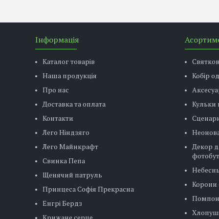
Інформація
Асортим
Каталог товарів
Святко
Наша продукція
Кобір о
Про нас
Аксесуа
Доставка та оплата
Кульки 
Контакти
Сценар
Лего Ніндзяго
Неонова
Лего Майнкрафт
Декор д
фотобу
Свинка Пепа
Небесн
Щенячий патруль
Корони 
Принцеса Софія Прекрасна
Помпо
Енгрі Бердз
Хлопуш
Крижане серце