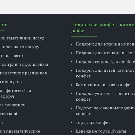
ент
Подарки из конфет , кинде
,кофе
вий тематичний посуд
Подарки для мужчин из кон
дноразового посуду
Подарки для женщин из ко
ри на свято
Подарки сердца для влюбл
повітряні та фольговані
Подарки для детей из кинде
ии детских праздников
конфет
 продукція
Композиции из чая и кофе
ля фотосесій та
Подарки учителю , воспитат
тафорія
конфет
ые фонарики
Недорогие и экономподарки
святкові
конфет
ни
Торты из конфет
ки пневматические
Денежные торты,букеты