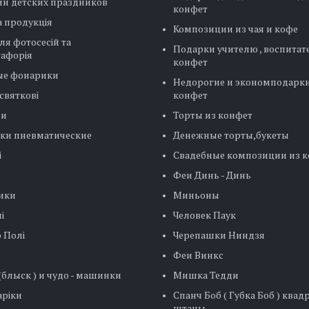
ии детских праздников
конфет
 продукція
Композиции из чая и кофе
ля фотосесій та
Подарки учителю , воспитат
тафорія
конфет
ые фонарики
Недорогие и экономподарки
святкові
конфет
ни
Торты из конфет
ки пневматические
Денежные торты,букеты
і
Свадебные композиции из 
Феи Динь - Динь
ики
Миньоны
і
Человек Паук
 Полі
Черепашки Ниндзя
Феи Винкс
блыск ) и чудо - машинки
Мишка Тедди
ріки
Спанч Боб ( Губка Боб ) ква
штаны