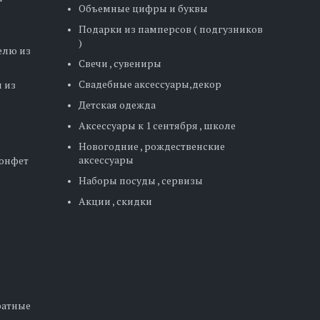
Объемные цифры и буквы
Подарки из памперсов ( подгузников
)
елю из
Свечи , сувениры
Свадебные аксессуары,декор
 из
Детская одежда
Аксессуары к 1 сентября , школе
Новогодние , рождественские
аксессуары
конфет
Наборы посуды , сервизы
Акции , скидки
дратные