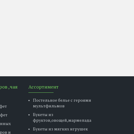
ров ,чая
Ассортимент
Постельное белье с героями
мультфильмов
фет
Букеты из
нфет
фруктов,овощей,мармелада
енных
Букеты из мягких игрушек
ров и