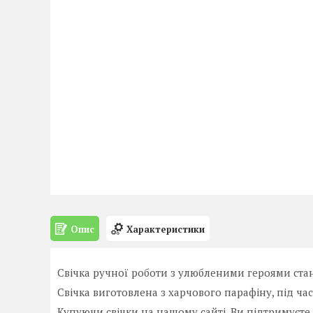
Опис
Характеристики
Свічка ручної роботи з улюбленими героями ста
Свічка виготовлена з харчового парафіну, під ча
Купуючи свічки на нашому сайті, Ви підтримуєте