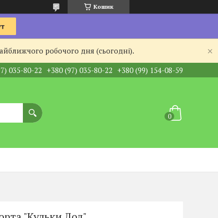
Кошик
найближчого робочого дня (сьогодні).
97) 035-80-22
+380 (97) 035-80-22
+380 (99) 154-08-59
орта "Кульки Лол"