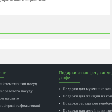
ент
Подарки из конфет , кинде
,кофе
вий тематичний посуд
Подарки для мужчин из кон
дноразового посуду
Подарки для женщин из ко
ри на свято
Подарки сердца для влюбл
повітряні та фольговані
Подарки для детей из кинде