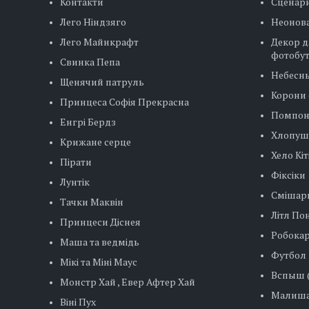
Контакти
Сценар
Лего Ніндзяго
Неонова
Лего Майнкрафт
Декор д
фотобу
Свинка Пепа
Небесн
Щенячий патруль
Корони 
Принцеса Софія Прекрасна
Помпо
Енгрі Бердз
Хлопуш
Крижане серце
Хело Кіт
Пірати
Фіксіки
Лунтік
Смішар
Тачки Маквін
Літл Пон
Принцеси Діснея
Робокар
Маша та ведмідь
Футбол
Мікі та Міні Маус
Вспыш (
Монстр Хай , Евер Афтер Хай
Малиша
Віні Пух