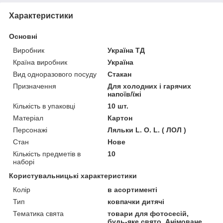
Характеристики
Основні
Виробник
Україна ТД
Країна виробник
Україна
Вид одноразового посуду
Стакан
Призначення
Для холодних і гарячих
напоїв/їжі
Кількість в упаковці
10 шт.
Матеріал
Картон
Персонажі
Ляльки L. O. L. ( ЛОЛ )
Стан
Нове
Кількість предметів в
10
наборі
Користувальницькі характеристики
Колір
в асортименті
Тип
ковпачки дитячі
Тематика свята
товари для фотосесій,
будь-яке свято, Анімоване