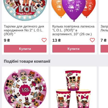
Тарілки для дитячого дня
Кулька повітряна латексна
Запр
народження No 2" L.O.L.
"L.O.L. (ЛОЛ)" в
Ляль
(ЛОЛ) "
асортименті, 10" (26 см.)
9
13
7
₴
₴
₴
Купити
Купити
Подібні товари компанії