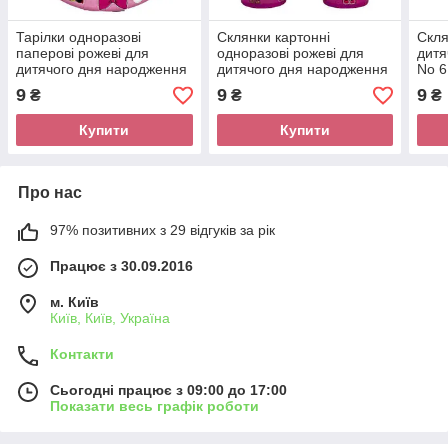
Тарілки одноразові
Склянки картонні
Скля
паперові рожеві для
одноразові рожеві для
дитя
дитячого дня народження
дитячого дня народження
No 6
" Ляльки L.O.L. ( ЛОЛ ) "
"Кульки L.O.L. (ЛОЛ) "
9
9
9
₴
₴
₴
Купити
Купити
Про нас
97% позитивних з 29 відгуків за рік
Працює з 30.09.2016
м. Київ
Київ, Київ, Україна
Контакти
Сьогодні працює з 09:00 до 17:00
Показати весь графік роботи