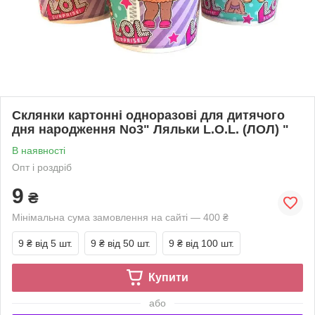
Склянки картонні одноразові для дитячого
дня народження No3" Ляльки L.O.L. (ЛОЛ) "
В наявності
Опт і роздріб
9
₴
Мінімальна сума замовлення на сайті — 400 ₴
9 ₴
від 5 шт.
9 ₴
від 50 шт.
9 ₴
від 100 шт.
Купити
або