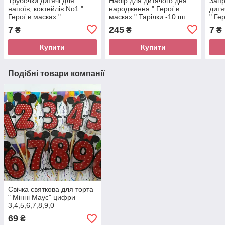
Трубочки дитячі для
Набір для дитячого дня
Запр
напоїв, коктейлів No1 "
народження " Герої в
дитя
Герої в масках "
масках " Тарілки -10 шт.
" Ге
Стаканчики — 10 шт.
7
245
7
₴
₴
₴
Ковпачки — 10 шт.
Купити
Купити
Подібні товари компанії
Свічка святкова для торта
" Мінні Маус" цифри
3,4,5,6,7,8,9,0
69
₴