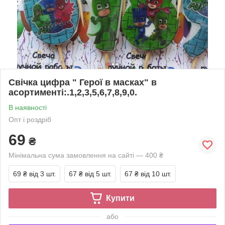
Свічка цифра " Герої в масках" в
асортименті:.1,2,3,5,6,7,8,9,0.
В наявності
Опт і роздріб
69
₴
Мінімальна сума замовлення на сайті — 400 ₴
69 ₴
від 3 шт.
67 ₴
від 5 шт.
67 ₴
від 10 шт.
Купити
або