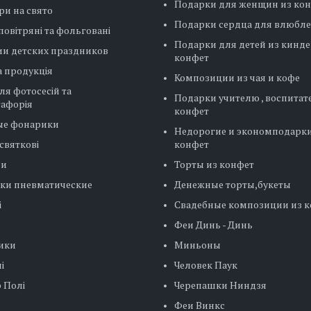
Подарки для женщин из ко
ри на свято
Подарки сердца для влюбл
повітряні та фольговані
Подарки для детей из кинде
ии детских праздников
конфет
 продукція
Композиции из чая и кофе
ля фотосесій та
Подарки учителю , воспитат
тафорія
конфет
ые фонарики
Недорогие и экономподарки
святкові
конфет
ни
Торты из конфет
ки пневматические
Денежные торты,букеты
і
Свадебные композиции из 
Феи Динь - Динь
ики
Миньоны
і
Человек Паук
 Полі
Черепашки Ниндзя
Феи Винкс