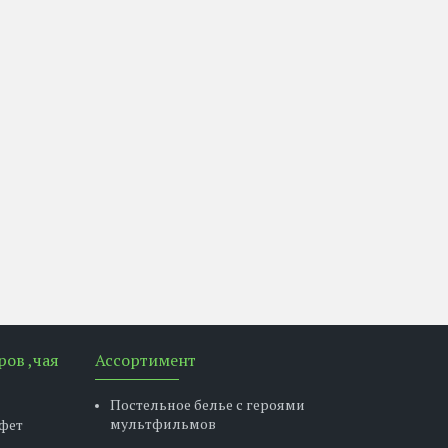
ров ,чая
Ассортимент
Постельное белье с героями
мультфильмов
фет