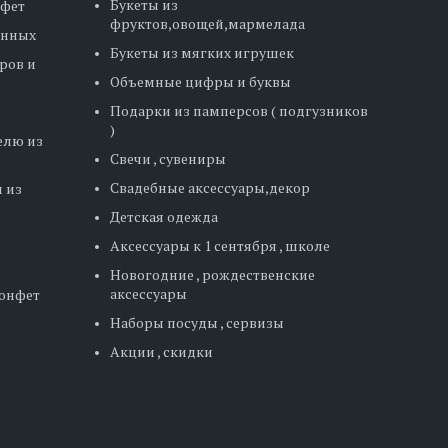
Букеты из
нфет
фруктов,овощей,мармелада
енных
Букеты из мягких игрушек
ров и
Объемные цифры и буквы
Подарки из памперсов ( подгузников
)
елю из
Свечи , сувениры
Свадебные аксессуары,декор
 из
Детская одежда
Аксессуары к 1 сентября , школе
Новогодние , рождественские
аксессуары
конфет
Наборы посуды , сервизы
Акции , скидки