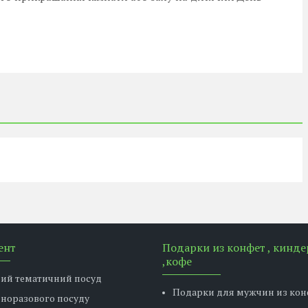
ент
Подарки из конфет , кинде
,кофе
вий тематичний посуд
Подарки для мужчин из кон
дноразового посуду