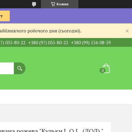
Кошик
найближчого робочого дня (сьогодні).
97) 035-80-22
+380 (97) 035-80-22
+380 (99) 154-08-59
вана рожева "Кульки L.O.L. (ЛОЛ) "