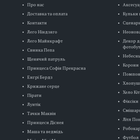
Про нас
Аксесуа
Доставка та оплата
Кульки 
Контакти
Сценар
Лего Ніндзяго
Неонова
Лего Майнкрафт
Декор д
фотобу
Свинка Пепа
Небесн
Щенячий патруль
Корони 
Принцеса Софія Прекрасна
Помпо
Енгрі Бердз
Хлопуш
Крижане серце
Хело Кіт
Пірати
Фіксіки
Лунтік
Смішар
Тачки Маквін
Літл Пон
Принцеси Діснея
Робокар
Маша та ведмідь
Футбол