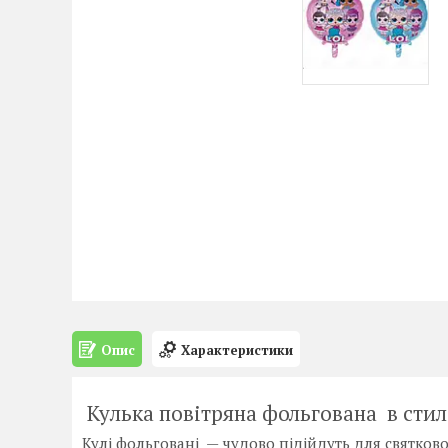
Опис
Характеристики
Кулька повітряна фольгована в стиле "
Кулі фольговані — чудово підійдуть для святков