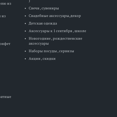
)
елю из
Свечи , сувениры
Свадебные аксессуары,декор
 из
Детская одежда
Аксессуары к 1 сентября , школе
Новогодние , рождественские
аксессуары
конфет
Наборы посуды , сервизы
Акции , скидки
дратные