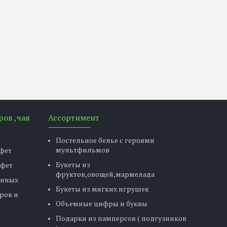
ров ,чая
Ассортимент
Постельное белье с героями
мультфильмов
фет
Букеты из
нфет
фруктов,овощей,мармелада
енных
Букеты из мягких игрушек
ров и
Объемные цифры и буквы
Подарки из памперсов ( подгузников