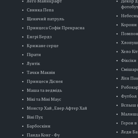
Лего Майнкрафт
Декор д
фотобу
Свинка Пепа
Небесн
Щенячий патруль
Корони 
Принцеса Софія Прекрасна
Помпо
Енгрі Бердз
Хлопуш
Крижане серце
Хело Кіт
Пірати
Фіксіки
Лунтік
Смішар
Тачки Маквін
Літл Пон
Принцеси Діснея
Робокар
Маша та ведмідь
Футбол
Мікі та Міні Маус
Вспыш (
Монстр Хай , Евер Афтер Хай
Малиша
Віні Пух
Герои в
Барбоскіни
Леди Баг
Панда Конг - Фу