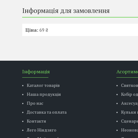
Інформація для замовлення
Ціна:
69 ₴
Інформація
Асортим
Каталог товарів
Святко
Наша продукція
Кобір о
Про нас
Аксесуа
Доставка та оплата
Кульки 
Контакти
Сценар
Лего Ніндзяго
Неонова