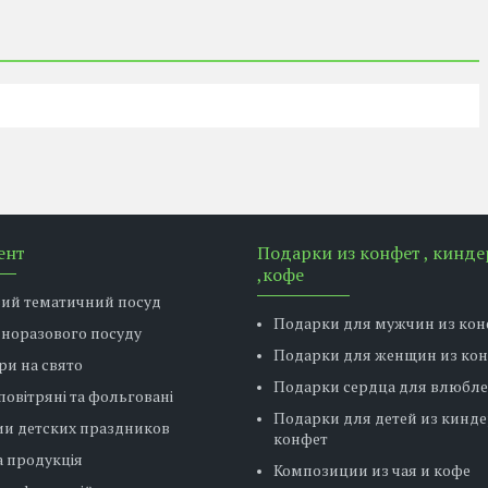
ент
Подарки из конфет , кинде
,кофе
вий тематичний посуд
Подарки для мужчин из кон
дноразового посуду
Подарки для женщин из ко
ри на свято
Подарки сердца для влюбл
повітряні та фольговані
Подарки для детей из кинде
ии детских праздников
конфет
 продукція
Композиции из чая и кофе