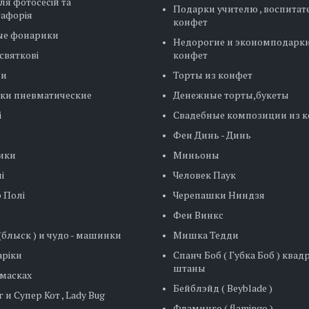
ля фотосесій та
Подарки учителю , воспитат
тафорія
конфет
ые фонарики
Недорогие и экономподарки
святкові
конфет
ни
Торты из конфет
ки пневматические
Денежные торты,букеты
і
Свадебные композиции из 
Феи Динь - Динь
ики
Миньоны
і
Человек Паук
 Полі
Черепашки Ниндзя
Феи Винкс
блыск ) и чудо - машинки
Мишка Тедди
ріки
Спанч Боб ( Губка Боб ) ква
штаны
 масках
Бейблэйд ( Beyblade )
 и Супер Кот , Lady Bug
Фламинго ( flamingo )