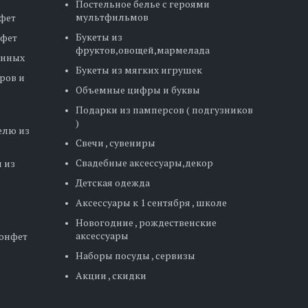
Постельное белье с героями
мультфильмов
фет
Букеты из
нфет
фруктов,овощей,мармелада
енных
Букеты из мягких игрушек
ров и
Объемные цифры и буквы
Подарки из памперсов ( подгузников
)
елю из
Свечи , сувениры
Свадебные аксессуары,декор
 из
Детская одежда
Аксессуары к 1 сентября , школе
Новогодние , рождественские
аксессуары
конфет
Наборы посуды , сервизы
Акции , скидки