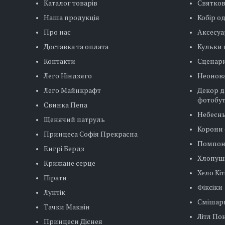
Каталог товарів
Святко
Наша продукція
Кобір о
Про нас
Аксесуа
Доставка та оплата
Кульки 
Контакти
Сценар
Лего Ніндзяго
Неонова
Лего Майнкрафт
Декор д
фотобу
Свинка Пепа
Небесн
Щенячий патруль
Корони 
Принцеса Софія Прекрасна
Помпо
Енгрі Бердз
Хлопуш
Крижане серце
Хело Кіт
Пірати
Фіксіки
Лунтік
Смішар
Тачки Маквін
Літл Пон
Принцеси Діснея