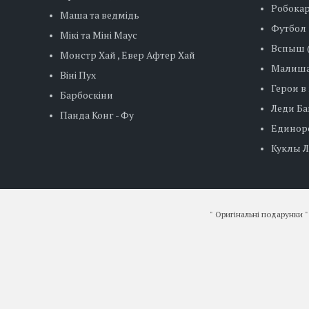
Робокар
Маша та ведмідь
Футбол
Мікі та Міні Маус
Вспыш (
Монстр Хай , Евер Афтер Хай
Малиша
Віні Пух
Герои в
Барбоскіни
Леди Баг
Панда Конг - Фу
Единор
Куклы ЛО