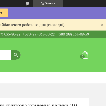
Кошик
найближчого робочого дня (сьогодні).
97) 035-80-22
+380 (97) 035-80-22
+380 (99) 154-08-59
та святкова ювілейна велика "10