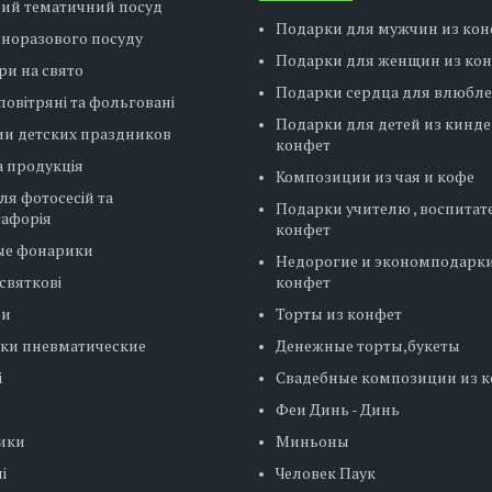
вий тематичний посуд
Подарки для мужчин из кон
дноразового посуду
Подарки для женщин из ко
ри на свято
Подарки сердца для влюбл
повітряні та фольговані
Подарки для детей из кинде
ии детских праздников
конфет
 продукція
Композиции из чая и кофе
ля фотосесій та
Подарки учителю , воспитат
тафорія
конфет
ые фонарики
Недорогие и экономподарки
святкові
конфет
ни
Торты из конфет
ки пневматические
Денежные торты,букеты
і
Свадебные композиции из 
Феи Динь - Динь
ики
Миньоны
і
Человек Паук