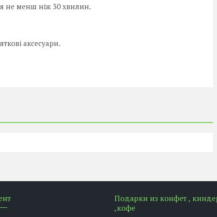
ня не менш ніж 30 хвилин.
яткові аксесуари.
ент
Подарки из конфет , кинде
,кофе