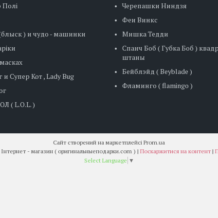
 Полі
Черепашки Ниндзя
Феи Винкс
блыск ) и чудо - машинки
Мишка Тедди
ріки
Спанч Боб ( Губка Боб ) ква
штаны
 масках
Бейблэйд ( Beyblade )
 и Супер Кот , Lady Bug
Фламинго ( flamingo )
ог
Л ( L.O.L. )
Сайт створений на маркетплейсі
Prom.ua
" Оригінальні подарунки " Інтернет - магазин ( оригинальныеподарки.com ) |
Поскаржитися на контент
|
П
Select Language
▼