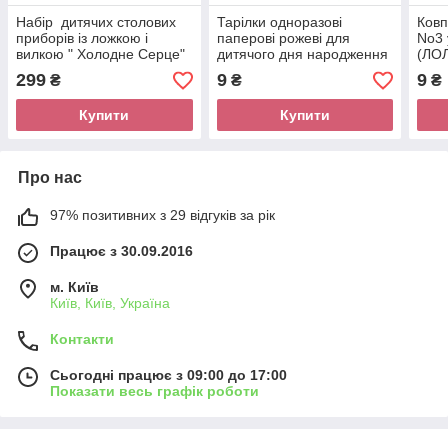
Набір дитячих столових
Тарілки одноразові
Ковп
приборів із ложкою і
паперові рожеві для
No3 
вилкою " Холодне Серце"
дитячого дня народження
(ЛОЛ
" Ляльки L.O.L. ( ЛОЛ ) "
299
9
9
₴
₴
₴
Купити
Купити
Про нас
97% позитивних з 29 відгуків за рік
Працює з 30.09.2016
м. Київ
Київ, Київ, Україна
Контакти
Сьогодні працює з 09:00 до 17:00
Показати весь графік роботи