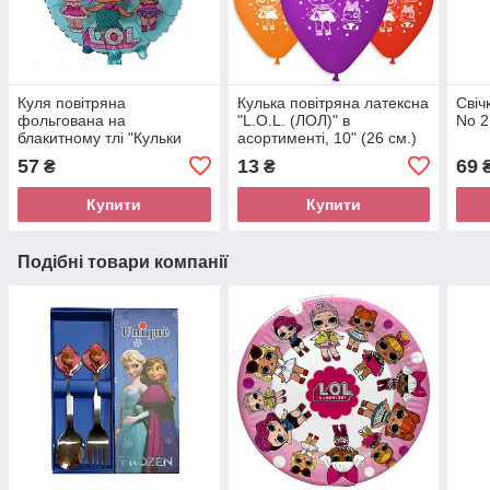
Куля повітряна
Кулька повітряна латексна
Свіч
фольгована на
"L.O.L. (ЛОЛ)" в
No 2
блакитному тлі "Кульки
асортименті, 10" (26 см.)
L.O.L. (ЛЛЛ) " Розмір: 45
57
13
69
₴
₴
см.
Купити
Купити
Подібні товари компанії