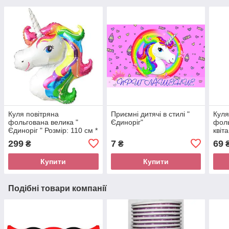
Куля повітряна
Приємні дитячі в стилі "
Куля
фольгована велика "
Єдиноріг"
фоль
Єдиноріг " Розмір: 110 см *
квіт
80 см
299
7
69
₴
₴
Купити
Купити
Подібні товари компанії