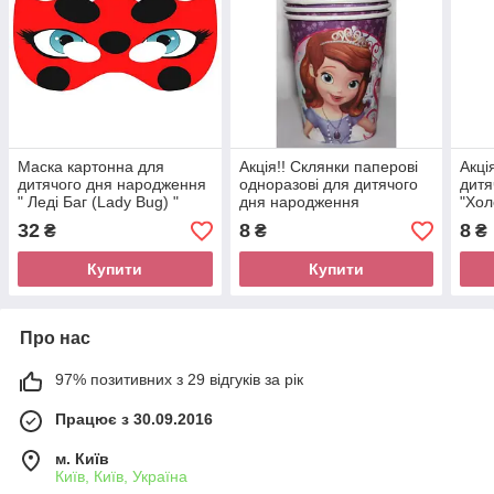
Маска картонна для
Акція!! Склянки паперові
Акці
дитячого дня народження
одноразові для дитячого
дитя
" Леді Баг (Lady Bug) "
дня народження
"Хол
"Принцеса Софія "
32
8
8
₴
₴
₴
Купити
Купити
Про нас
97% позитивних з 29 відгуків за рік
Працює з 30.09.2016
м. Київ
Київ, Київ, Україна