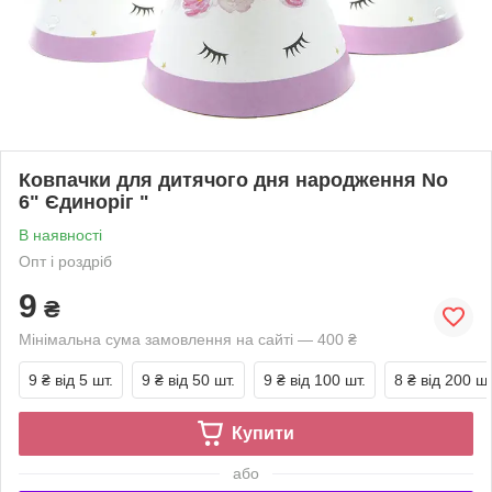
Ковпачки для дитячого дня народження No
6" Єдиноріг "
В наявності
Опт і роздріб
9
₴
Мінімальна сума замовлення на сайті — 400 ₴
9 ₴
від 5 шт.
9 ₴
від 50 шт.
9 ₴
від 100 шт.
8 ₴
від 200 шт
Купити
або